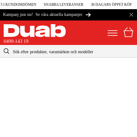
V 5 I KUNDOMDÖMEN
SNABBA LEVERANSER
30 DAGARS ÖPPET KÖP
Se våra aktuella kampanjer.
Kampanj just nu!
0499-143 19
kontakt@duab.se
0499-143 19
|
Privat
Företag
Sverige
Danmark
Maskiner & verktyg
Suomi
Garage & verkstad
Norge
Maskintillbehör & förbrukning
Deutschland
Arbetskläder & skydd
El & bygg