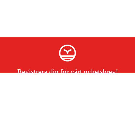
Registrera dig för vårt nyhetsbrev!
Jag har läst och accepterat hanteringen av persondata.
Integritetspolicy