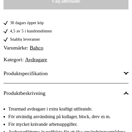
Välj alternativ
50-400 mm
3 124 kr
30 dagars öppet köp
4,5 av 5 i kundomdömen
Snabba leveranser
Varumärke
:
Bahco
Kategori
:
Avdragare
Produktspecifikation
Antal armar
:
3 st
Produktbeskrivning
Trearmad avdragare i extra kraftigt utförande.
För utvändig användning på kullager, block, drev m m.
För mycket krävande arbetsuppgifter.
Avdragarfötterna är nedfrästa för att öka användningsområdena.