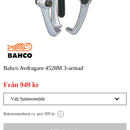
Skog & trädgård
Hem & fritid
Kampanjer
Varumärken
Artiklar & Guider
Bahco Avdragare 4528M 3-armad
Våra varumärken
Från
949 kr
Kontakt & Öppettider
FAQ
Välj Spännområde
20-170 mm
949 kr
Rekommenderat ca. pris 999 kr
i
20-230 mm
1 694 kr