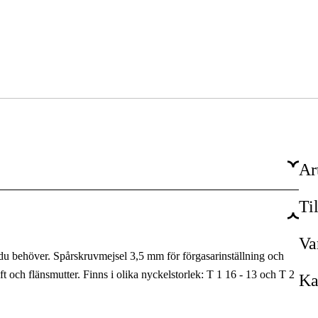
Ar
Ti
1 år
Ja
Va
 du behöver. Spårskruvmejsel 3,5 mm för förgasarinställning och
 och flänsmutter. Finns i olika nyckelstorlek: T 1 16 - 13 och T 2
Ka