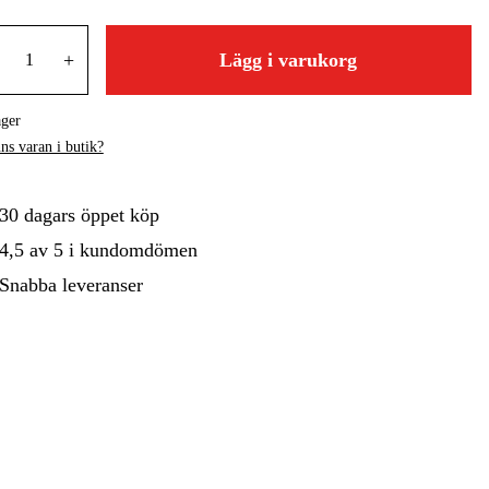
gård
Hem & Fritid
Kampanjer
+
Lägg i varukorg
ager
ns varan i butik?
30 dagars öppet köp
4,5 av 5 i kundomdömen
Snabba leveranser