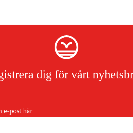
istrera dig för vårt nyhetsb
onsverktyg MT 1,
 13
Jag har läst och accepterat hanteringen av persondata.
Integritetspolicy