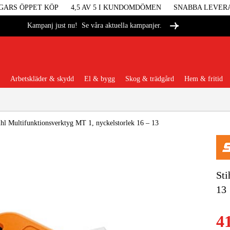
GARS ÖPPET KÖP
4,5 AV 5 I KUNDOMDÖMEN
SNABBA LEVER
Se våra aktuella kampanjer.
Kampanj just nu!
Arbetskläder & skydd
El & bygg
Skog & trädgård
Hem & fritid
Populära kategorier
ihl Multifunktionsverktyg MT 1, nyckelstorlek 16 – 13
Maskiner &
Sti
13
Maskint
4
Arbetskl