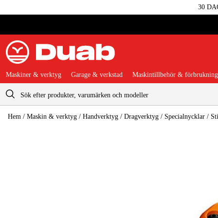
30 DA
Maskiner & verktyg
Garage & verkstad
Maskintillbehör & förbrukning
Varukorg
Hem
/
Maskin & verktyg
/
Handverktyg
/
Dragverktyg
/
Specialnycklar
/
St