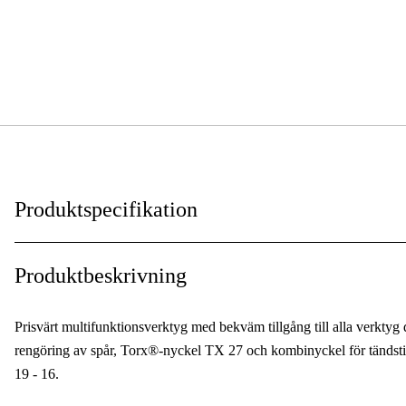
Produktspecifikation
Garanti
:
Produktbeskrivning
Global Garanti
:
Prisvärt multifunktionsverktyg med bekväm tillgång till alla verktyg
rengöring av spår, Torx®-nyckel TX 27 och kombinyckel för tändstift
19 - 16.