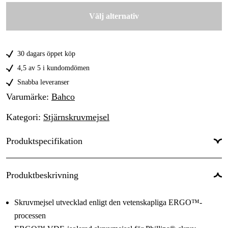
209 kr
Välj alternativ
30 dagars öppet köp
4,5 av 5 i kundomdömen
Snabba leveranser
Varumärke
:
Bahco
Kategori
:
Stjärnskruvmejsel
Produktspecifikation
Isolerad
:
Ja
Produktbeskrivning
Grepptyp
:
Phillips
Skruvmejsel utvecklad enligt den vetenskapliga ERGO™-
processen