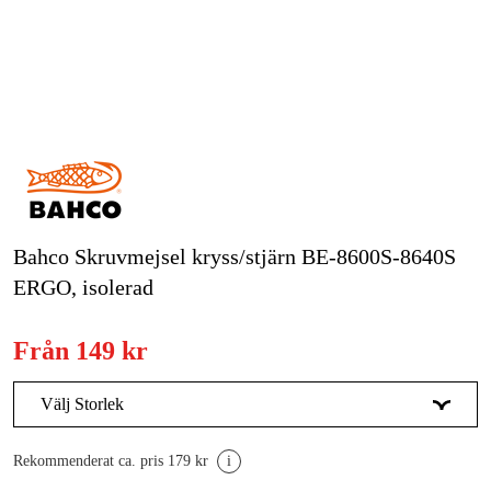
Skog & trädgård
Hem & fritid
Kampanjer
Varumärken
Artiklar & Guider
Bahco Skruvmejsel kryss/stjärn BE-8600S-8640S
ERGO, isolerad
Våra varumärken
Kontakt & Öppettider
Från
149 kr
FAQ
Välj Storlek
PH 1 x 80 mm
149 kr
Rekommenderat ca. pris 179 kr
i
PH 2 x 100 mm