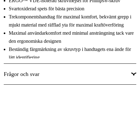
ERGO™ VDE-isolerad skruvmejsel för Phillips®-skruv
Svartoxiderad spets för bästa precision
Trekomponentshandtag för maximal komfort, bekvämt grepp i
mjukt material med räfflad yta för maximal kraftöverföring
Maximal användarkomfort med minimal ansträngning tack vare
den ergonomiska designen
Beständig färgmärkning av skruvtyp i handtagets ena ände för
lätt identifiering
Beständig färgmärkning i handtagets båda ändar för lätt
Frågor och svar
identifiering
Ingen färgidentifiering på extra litet handtag, storlek PH0
Plan yta för att förhindra att verktyget rullar iväg
Upphängningshål i handtaget
Plan yta för att förhindra att verktyget rullar iväg
Standard: ISO 8764/DIN 5260, IEC 60900, VDE-certifierad
Klinga av högkvalitativt stål
Testad och godkänd för arbete under spänning upp till 1 000 V
Isolering av hög kvalitet som är fastgjuten direkt på klingan