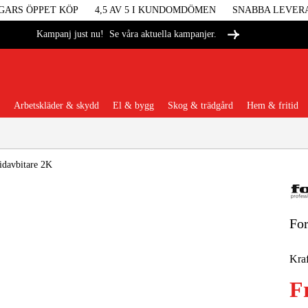
GARS ÖPPET KÖP
4,5 AV 5 I KUNDOMDÖMEN
SNABBA LEVER
Se våra aktuella kampanjer.
Kampanj just nu!
Arbetskläder & skydd
El & bygg
Skog & trädgård
Hem & fritid
Populära kategorier
idavbitare 2K
For
Maskiner &
Kraf
Maskint
F
Arbetskl