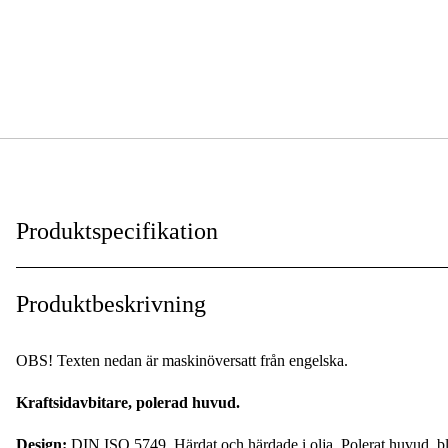
Produktspecifikation
Isolerad
:
Produktbeskrivning
OBS! Texten nedan är maskinöversatt från engelska.
Kraftsidavbitare, polerad huvud.
Design:
DIN ISO 5749. Härdat och härdade i olja. Polerat huvud, bl