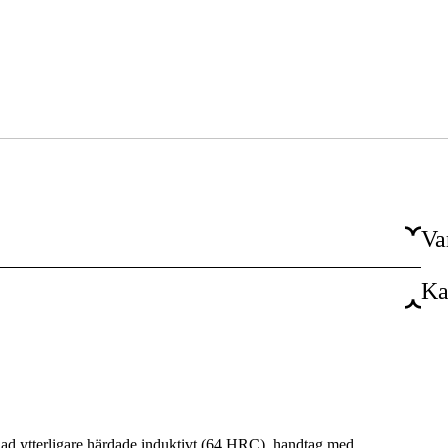
Va
Ka
Nej
ad ytterligare härdade induktivt (64 HRC), handtag med