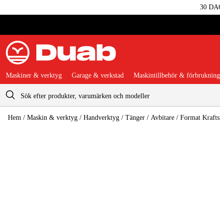
30 DA
Maskiner & verktyg
Garage & verkstad
Maskintillbehör & förbrukning
Varukorg
Hem
/
Maskin & verktyg
/
Handverktyg
/
Tänger
/
Avbitare
/
Format Krafts