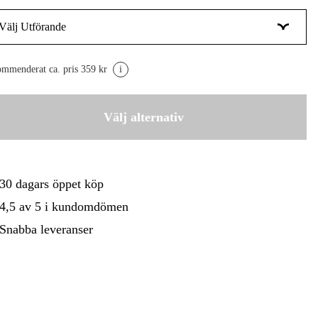
Välj Utförande
gård
Hem & Fritid
Kampanjer
160 mm
300 kr
mmenderat ca. pris 359 kr
i
180 mm
320 kr
200 mm
Välj alternativ
380 kr
30 dagars öppet köp
4,5 av 5 i kundomdömen
Snabba leveranser