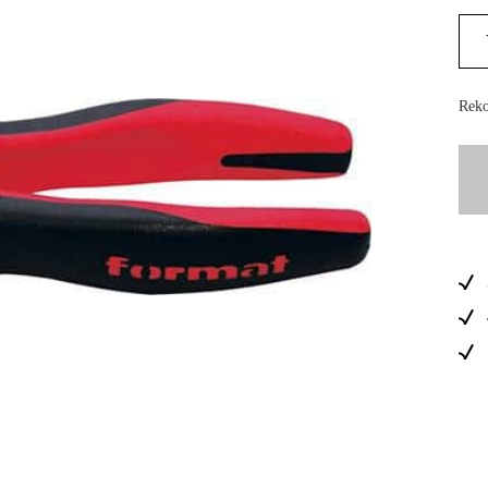
Skog & Träd
Reko