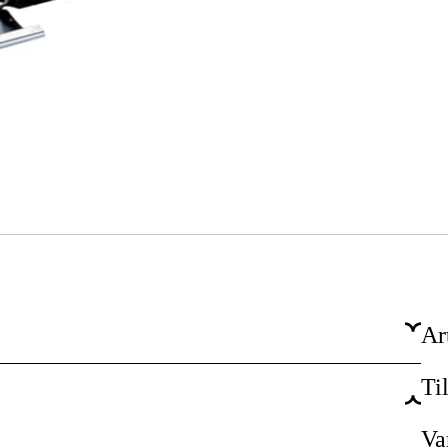
Ar
Ti
12 st
dustri & produktion, Verkstad & fordon, Bygg & fastighet
Va