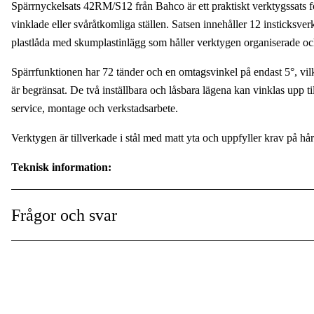
Spärrnyckelsats 42RM/S12 från Bahco är ett praktiskt verktygssats 
Användningsområde
:
vinklade eller svåråtkomliga ställen. Satsen innehåller 12 insticksv
plastlåda med skumplastinlägg som håller verktygen organiserade o
Användningsnivå
:
Spärrfunktionen har 72 tänder och en omtagsvinkel på endast 5°, vil
är begränsat. De två inställbara och låsbara lägena kan vinklas upp til
service, montage och verkstadsarbete.
Verktygen är tillverkade i stål med matt yta och uppfyller krav på
Teknisk information:
Innehåller: 12 insticksverktyg
Dimensioner: 8, 9, 10, 11, 12, 13, 14, 15, 16, 17, 18 och 19 mm
Frågor och svar
Spärrfunktion: 72 tänder
Omtagsvinkel: 5°
Vinkling: upp till 360°
Standard: ASME B107.66
Levereras i: formsprutad plastlåda med skumplastinlägg