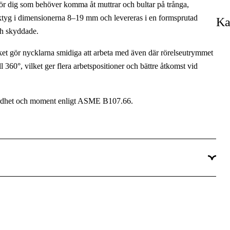
för dig som behöver komma åt muttrar och bultar på trånga,
Underhåll & service, Installation
erktyg i dimensionerna 8–19 mm och levereras i en formsprutad
Ka
ch skyddade.
Professionell
ket gör nycklarna smidiga att arbeta med även där rörelseutrymmet
l 360°, vilket ger flera arbetspositioner och bättre åtkomst vid
 hårdhet och moment enligt ASME B107.66.