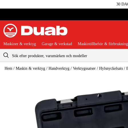
30 DA
Maskiner & verktyg
Garage & verkstad
Maskintillbehör & förbrukning
Varukorg
Hem
/
Maskin & verktyg
/
Handverktyg
/
Verktygssatser
/
Hylsnyckelsats
/