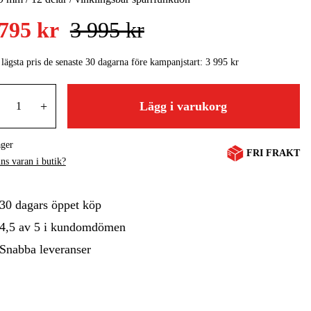
 795 kr
3 995 kr
gård
Hem & Fritid
Kampanjer
 lägsta pris de senaste 30 dagarna före kampanjstart:
3 995 kr
+
Lägg i varukorg
ager
FRI FRAKT
ns varan i butik?
30 dagars öppet köp
4,5 av 5 i kundomdömen
Snabba leveranser