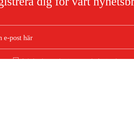
istrera dig för vårt nyhetsb
Jag har läst och accepterat hanteringen av persondata.
Integritetspolicy
lsats 42RM/S12
Om ditt köp
Köpvillkor
mationer
Leverans
Betalning
F)
Ladda ner köpvillkor (PDF)
Tillgänglighetsredogörelse