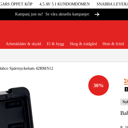
GARS ÖPPET KÖP
4,5 AV 5 I KUNDOMDÖMEN
SNABBA LEVER
Se våra aktuella kampanjer.
Kampanj just nu!
Arbetskläder & skydd
El & bygg
Skog & trädgård
Hem & fritid
Populära kategorier
Bahco Spärrnyckelsats 42RM/S12
30
%
Maskiner &
Nyh
Maskint
Ba
Arbetskl
8–19