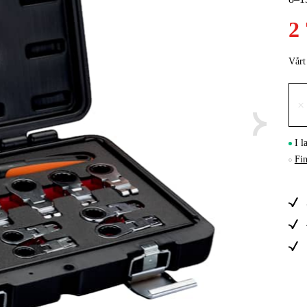
2
Skog & Träd
Vårt
×
I l
Fin