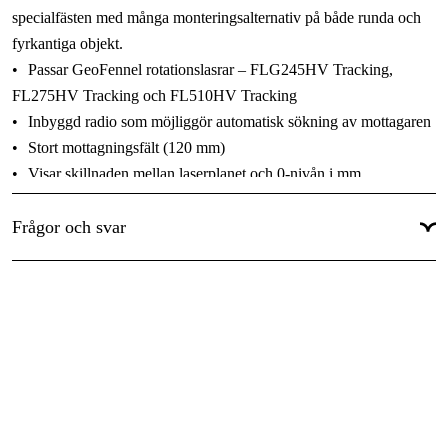
specialfästen med många monteringsalternativ på både runda och
fyrkantiga objekt.
•
Passar GeoFennel rotationslasrar – FLG245HV Tracking,
FL275HV Tracking och FL510HV Tracking
•
Inbyggd radio som möjliggör automatisk sökning av mottagaren
•
Stort mottagningsfält (120 mm)
•
Visar skillnaden mellan laserplanet och 0-nivån i mm
•
Belyst LCD-display på fram- och baksidan
•
Frågor och svar
Inbyggda magneter på toppen och sidorna
•
Inbyggda libeller på toppen och sidorna
•
5 noggrannhetsnivåer (± 0,5 / 1 / 2 / 5 / 10 mm)
•
Möjligt att göra offset
Levereras med fäste och 2 x AA NiMH-batterier och laddare.