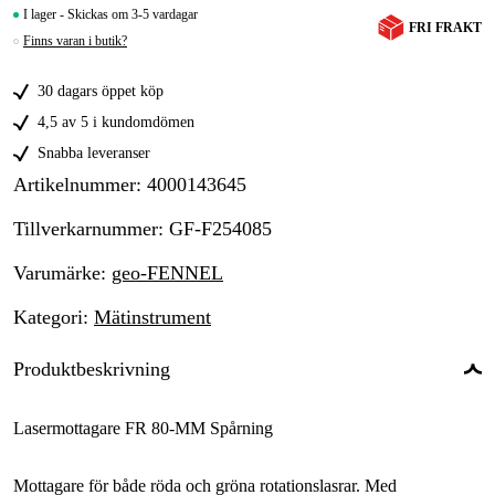
I lager - Skickas om 3-5 vardagar
FRI FRAKT
Finns varan i butik?
30 dagars öppet köp
4,5 av 5 i kundomdömen
Snabba leveranser
Artikelnummer
:
4000143645
Tillverkarnummer
:
GF-F254085
Varumärke
:
geo-FENNEL
Kategori
:
Mätinstrument
Produktbeskrivning
Lasermottagare FR 80-MM Spårning
Mottagare för både röda och gröna rotationslasrar. Med