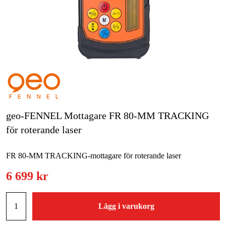
Skog & trädgård
Hem & fritid
Kampanjer
Varumärken
Artiklar & Guider
geo-FENNEL Mottagare FR 80-MM TRACKING
för roterande laser
Våra varumärken
Kontakt & Öppettider
FR 80-MM TRACKING-mottagare för roterande laser
FAQ
6 699 kr
Lägg i varukorg