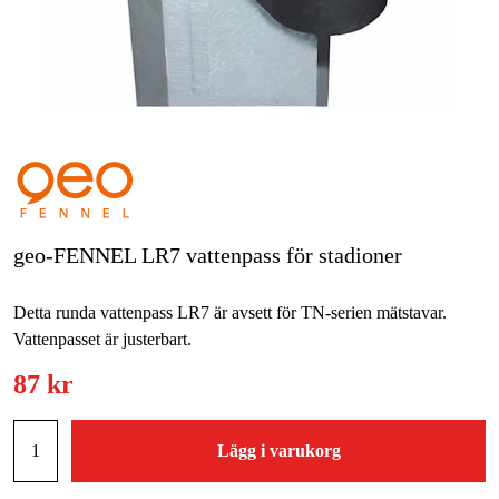
Skog & trädgård
Hem & fritid
Kampanjer
Varumärken
Artiklar & Guider
geo-FENNEL LR7 vattenpass för stadioner
Våra varumärken
Detta runda vattenpass LR7 är avsett för TN-serien mätstavar.
Kontakt & Öppettider
Vattenpasset är justerbart.
FAQ
87 kr
Lägg i varukorg