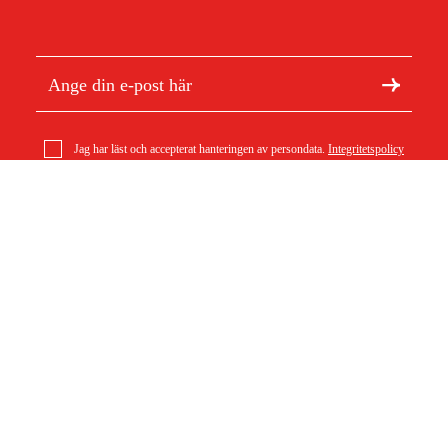
Jag har läst och accepterat hanteringen av persondata.
Integritetspolicy
geo-FENNEL LR7 vattenpass för stadioner
87 kr
Om Duab
Artiklar & guider
Om oss
Hållbarhet
Varumärken
Kundtjänst
Om ditt köp
Köpvillkor
Köpvillkor
Returer & reklamationer
Leverans
Vanliga frågor
Betalning
Retursedel (PDF)
Ladda ner köpvillkor (PDF)
Ångra köp
Tillgänglighetsredogörelse