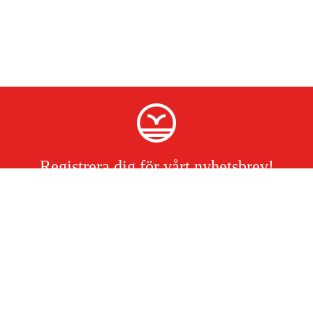
Registrera dig för vårt nyhetsbrev!
Jag har läst och accepterat hanteringen av persondata.
Integritetspolicy