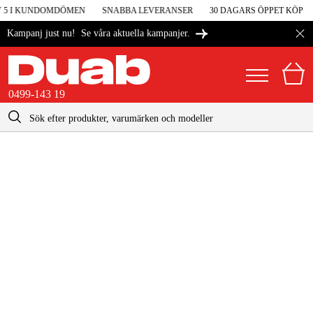
V 5 I KUNDOMDÖMEN
SNABBA LEVERANSER
30 DAGARS ÖPPET KÖP
Se våra aktuella kampanjer.
Kampanj just nu!
0499-143 19
kontakt@duab.se
0499-143 19
|
Privat
Företag
Sverige
Danmark
Maskiner & verktyg
Suomi
Garage & verkstad
Norge
Maskintillbehör & förbrukning
Deutschland
Arbetskläder & skydd
El & bygg