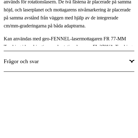
används för rotationslasern. De två fästena är placerade på samma
höjd, och laserplanet och mottagarens nivåmarkering är placerade
på samma avstånd från väggen med hjälp av de integrerade
cm/mm-graderingarna på båda adaptrarna.
Kan användas med geo-FENNEL-lasermottagaren FR 77-MM
Tracking i kombination med rotationslasrarna FL 270VA-Tracking
och FL 510HV-G Tracking.
Frågor och svar
Lasermottagare ingår ej.