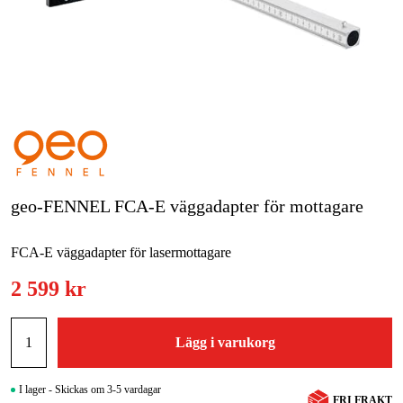
Skog & trädgård
Hem & fritid
Kampanjer
Varumärken
Artiklar & Guider
geo-FENNEL FCA-E väggadapter för mottagare
Våra varumärken
FCA-E väggadapter för lasermottagare
Kontakt & Öppettider
2 599 kr
FAQ
Lägg i varukorg
I lager - Skickas om 3-5 vardagar
FRI FRAKT