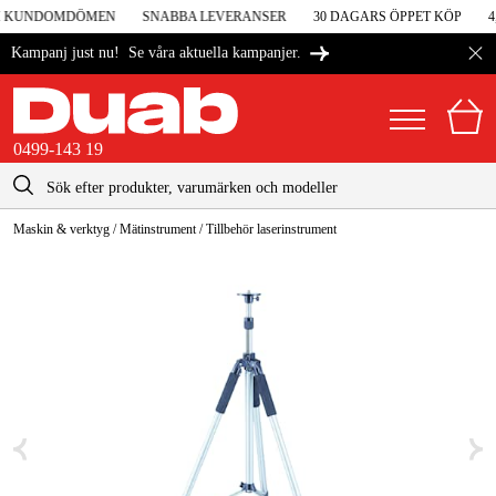
 I KUNDOMDÖMEN
SNABBA LEVERANSER
30 DAGARS ÖPPET KÖP
4,
Se våra aktuella kampanjer.
Kampanj just nu!
0499-143 19
kontakt@duab.se
0499-143 19
Maskin & verktyg
/
Mätinstrument
/
Tillbehör laserinstrument
|
Privat
Företag
Sverige
Danmark
Maskiner & verktyg
Suomi
Garage & verkstad
Norge
Maskintillbehör & förbrukning
Deutschland
Arbetskläder & skydd
El & bygg