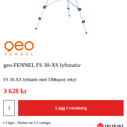
Skog & trädgård
Hem & fritid
Kampanjer
Varumärken
Artiklar & Guider
geo-FENNEL FS 30-XS lyftstativ
Våra varumärken
FS 30-XS lyftstativ med 5/8&quot; rekyl
Kontakt & Öppettider
3 628 kr
FAQ
Lägg i varukorg
I lager - Skickas om 3-5 vardagar
FRI FRAKT