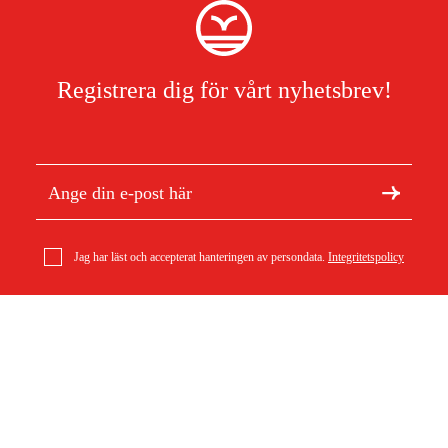
Registrera dig för vårt nyhetsbrev!
Jag har läst och accepterat hanteringen av persondata.
Integritetspolicy
geo-FENNEL Laserglasögon för röda lasrar
Om Duab
Artiklar & guider
319 kr
Om oss
Hållbarhet
Varumärken
Kundtjänst
Om ditt köp