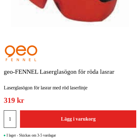
Skog & trädgård
Hem & fritid
Kampanjer
Varumärken
Artiklar & Guider
geo-FENNEL Laserglasögon för röda lasrar
Våra varumärken
Laserglasögon för lasrar med röd laserlinje
Kontakt & Öppettider
319 kr
FAQ
Lägg i varukorg
I lager - Skickas om 3-5 vardagar