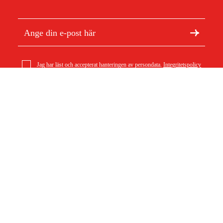
Jag har läst och accepterat hanteringen av persondata.
Integritetspolicy
geo-FENNEL NiMH-batteri för FL400 HA-G
1 899 kr
Om Duab
Artiklar & guider
Om oss
Hållbarhet
Varumärken
Kundtjänst
Om ditt köp
Köpvillkor
Köpvillkor
Returer & reklamationer
Leverans
Vanliga frågor
Betalning
Retursedel (PDF)
Ladda ner köpvillkor (PDF)
Ångra köp
Tillgänglighetsredogörelse