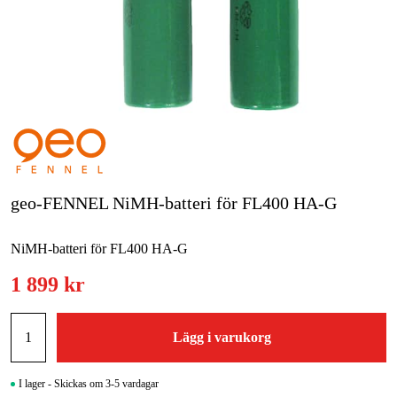
Skog & trädgård
Hem & fritid
Kampanjer
Varumärken
Artiklar & Guider
geo-FENNEL NiMH-batteri för FL400 HA-G
Våra varumärken
NiMH-batteri för FL400 HA-G
Kontakt & Öppettider
1 899 kr
FAQ
Lägg i varukorg
I lager - Skickas om 3-5 vardagar