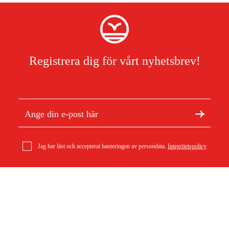
Registrera dig för vårt nyhetsbrev!
Jag har läst och accepterat hanteringen av persondata.
Integritetspolicy
Om Duab
Artiklar & guider
Om oss
Hållbarhet
Varumärken