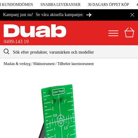
5 I KUNDOMDÖMEN
SNABBA LEVERANSER
30 DAGARS ÖPPET KÖP
4
Se våra aktuella kampanjer.
Kampanj just nu!
0499-143 19
kontakt@duab.se
0499-143 19
Maskin & verktyg
/
Mätinstrument
/
Tillbehör laserinstrument
|
Privat
Företag
Sverige
Danmark
Maskiner & verktyg
Suomi
Garage & verkstad
Norge
Maskintillbehör & förbrukning
Deutschland
Arbetskläder & skydd
El & bygg