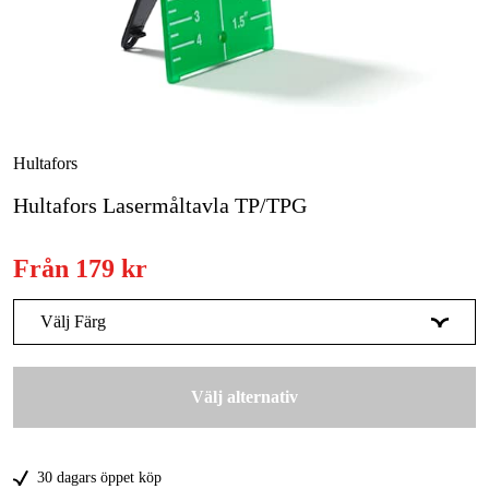
Skog & trädgård
Hem & fritid
Kampanjer
Hultafors
Varumärken
Hultafors Lasermåltavla TP/TPG
Artiklar & Guider
Från
179 kr
Våra varumärken
Välj Färg
Kontakt & Öppettider
Röd
FAQ
179 kr
Välj alternativ
Grön
199 kr
30 dagars öppet köp