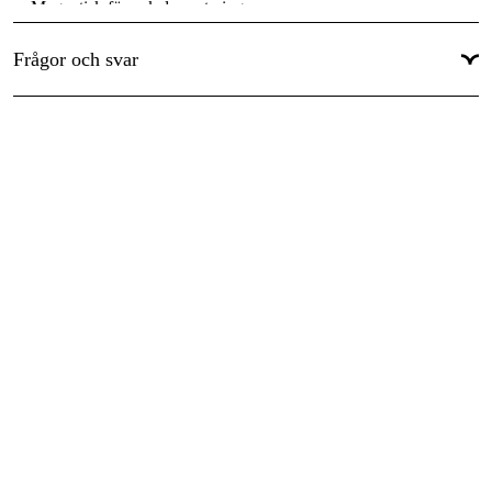
Magnetisk för enkel montering.
Frågor och svar