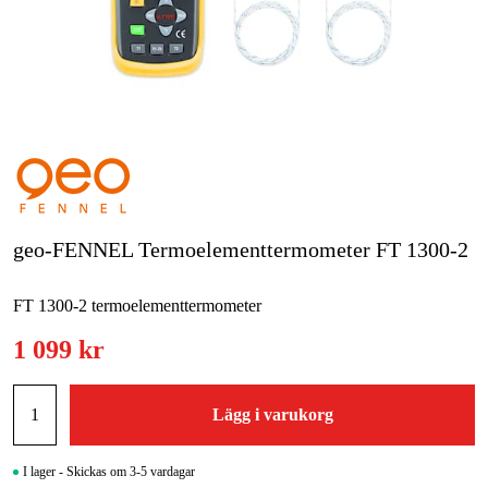
Skog & trädgård
Hem & fritid
Kampanjer
Varumärken
Artiklar & Guider
geo-FENNEL Termoelementtermometer FT 1300-2
Våra varumärken
FT 1300-2 termoelementtermometer
Kontakt & Öppettider
1 099 kr
FAQ
Lägg i varukorg
I lager - Skickas om 3-5 vardagar