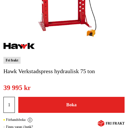
Skog & trädgård
Hem & fritid
Kampanjer
Varumärken
Fri frakt
Artiklar & Guider
Hawk Verkstadspress hydraulisk 75 ton
Våra varumärken
39 995 kr
Kontakt & Öppettider
FAQ
Boka
Förhandsboka
FRI FRAKT
Finns varan i butik?