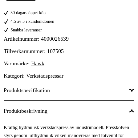
30 dagars öppet köp
4,5 av 5 i kundomdömen
Snabba leveranser
Artikelnummer
:
4000026539
Tillverkarnummer
:
107505
Varumärke
:
Hawk
Kategori
:
Verkstadspressar
Produktspecifikation
Användningstyp
:
Industri & produktion, Verkstad & fordon
Produktbeskrivning
Användningsområde
:
Underhåll & service, Produktion
Kraftig hydraulisk verkstadspress av industrimodell. Presskolven
Användningsnivå
:
Professionell
styrs genom lufthydraulik vilken manövreras med fotventil för