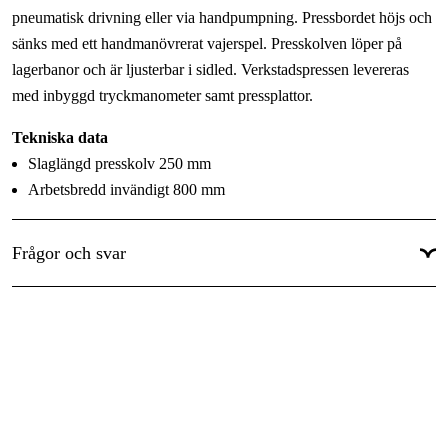
pneumatisk drivning eller via handpumpning. Pressbordet höjs och
sänks med ett handmanövrerat vajerspel. Presskolven löper på
lagerbanor och är ljusterbar i sidled. Verkstadspressen levereras
med inbyggd tryckmanometer samt pressplattor.
Tekniska data
Slaglängd presskolv 250 mm
Arbetsbredd invändigt 800 mm
Arbetsområde höjd 226-1042 mm
Arbetstryck luft 7,5-8,5 bar
Frågor och svar
Vikt 405 kg