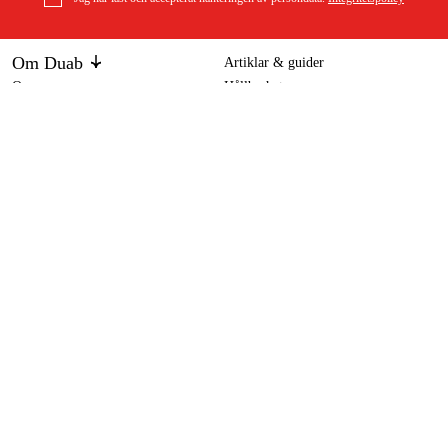
Om Duab
Artiklar & guider
Om oss
Hållbarhet
Hawk Verkstadspress hydraulisk 75 ton
Varumärken
39 995 kr
Kundtjänst
Om ditt köp
Köpvillkor
Köpvillkor
Returer & reklamationer
Leverans
Vanliga frågor
Betalning
Retursedel (PDF)
Ladda ner köpvillkor (PDF)
Ångra köp
Tillgänglighetsredogörelse
Kontakt & information
Öppettider
kontakt@duab.se
Södra Vägen 3
383 34 Mönsterås
Integritet