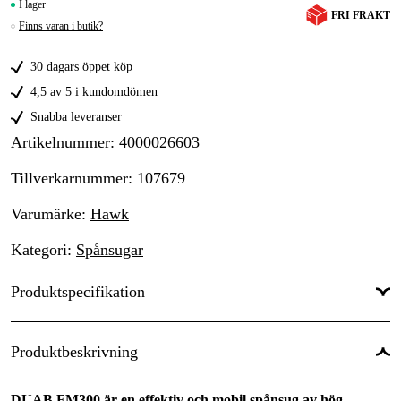
I lager
FRI FRAKT
Finns varan i butik?
30 dagars öppet köp
4,5 av 5 i kundomdömen
Snabba leveranser
Artikelnummer
:
4000026603
Tillverkarnummer
:
107679
Varumärke
:
Hawk
Kategori
:
Spånsugar
Produktspecifikation
Luftflöde
:
2000 m³/h
Produktbeskrivning
Säckvolym
:
153 l
DUAB FM300 är en effektiv och mobil spånsug av hög