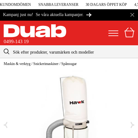
 I KUNDOMDÖMEN
SNABBA LEVERANSER
30 DAGARS ÖPPET KÖP
4,
Se våra aktuella kampanjer.
Kampanj just nu!
0499-143 19
kontakt@duab.se
0499-143 19
Maskin & verktyg
/
Snickerimaskiner
/
Spånsugar
|
Privat
Företag
Sverige
Danmark
Maskiner & verktyg
Suomi
Garage & verkstad
Norge
Maskintillbehör & förbrukning
Deutschland
Arbetskläder & skydd
El & bygg