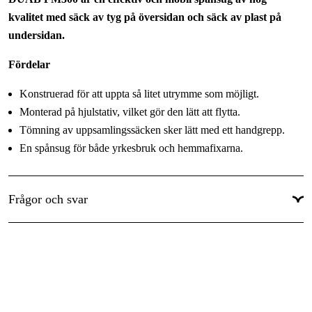
Huvudstos, diameter
:
125 mm
kvalitet med säck av tyg på översidan och säck av plast på
Grenstos, diameter
:
100 mm
undersidan.
Antal grenstosar
:
2 st
Fördelar
Adapter
:
Spånsugslang
Konstruerad för att uppta så litet utrymme som möjligt.
Filtertäthet
:
1 µm
Monterad på hjulstativ, vilket gör den lätt att flytta.
Tömning av uppsamlingssäcken sker lätt med ett handgrepp.
Drivkälla
:
El 230V
En spånsug för både yrkesbruk och hemmafixarna.
Effekt
:
1.5 kW
Ljudnivå
:
77 dB(A)
Tekniska data
Frågor och svar
Visa mer
Nätspänning: 230 V(1-fas)
Motoreffekt: 1,5 kW/2 hk
Motorvarvtal: 2950 r/min
Impellerdiameter: 300 mm
Sugkapacitet: 2000 m³/h
Trumdiameter: 500 mm