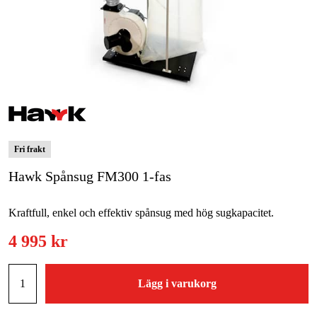
Skog & trädgård
Hem & fritid
Kampanjer
Varumärken
Fri frakt
Artiklar & Guider
Hawk Spånsug FM300 1-fas
Våra varumärken
Kraftfull, enkel och effektiv spånsug med hög sugkapacitet.
Kontakt & Öppettider
4 995 kr
FAQ
Lägg i varukorg