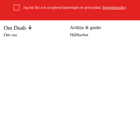
Jag har läst och accepterat hanteringen av persondata.
Integritetspolicy
Om Duab
Artiklar & guider
Om oss
Hållbarhet
Varumärken
Hawk Spånsug FM300 1-fas
4 995 kr
Kundtjänst
Om ditt köp
Köpvillkor
Köpvillkor
Returer & reklamationer
Leverans
Vanliga frågor
Betalning
Retursedel (PDF)
Ladda ner köpvillkor (PDF)
Ångra köp
Tillgänglighetsredogörelse
Kontakt & information
Öppettider
kontakt@duab.se
Södra Vägen 3