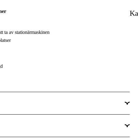
ner
Ka
t ta av stationärmaskinen
latser
gd
arkhet på nytt sätt!