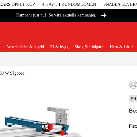
GARS ÖPPET KÖP
4,5 AV 5 I KUNDOMDÖMEN
SNABBA LEVER
Se våra aktuella kampanjer.
Kampanj just nu!
Arbetskläder & skydd
El & bygg
Skog & trädgård
Hem & fritid
Populära kategorier
500 W Sågbord
Fri
Maskiner &
Bo
Maskint
Flex
Arbetskl