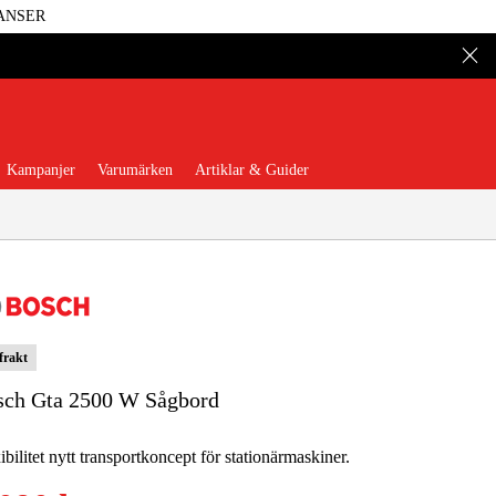
ANSER
Kampanjer
Varumärken
Artiklar & Guider
 frakt
 Verktyg
Garage & Verkstad
sch Gta 2500 W Sågbord
illbehör & Förbrukning
ibilitet nytt transportkoncept för stationärmaskiner.
äder & Skydd
El & Bygg