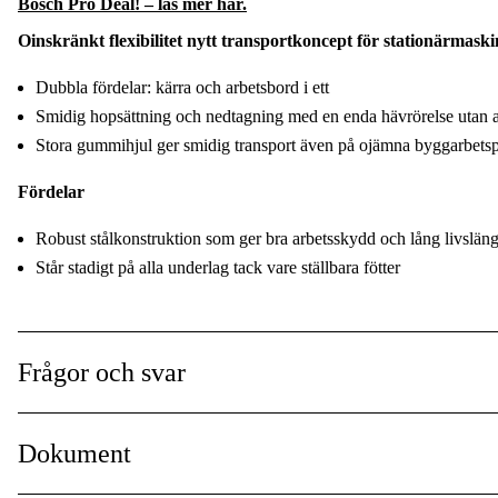
Bosch Pro Deal! – läs mer här.
Oinskränkt flexibilitet nytt transportkoncept för stationärmaski
Dubbla fördelar: kärra och arbetsbord i ett
Smidig hopsättning och nedtagning med en enda hävrörelse utan at
Stora gummihjul ger smidig transport även på ojämna byggarbetsp
Fördelar
Robust stålkonstruktion som ger bra arbetsskydd och lång livslän
Står stadigt på alla underlag tack vare ställbara fötter
Höjdpunkter
Bosch Heavy Duty Bosch Heavy Duty - effekt, prestanda och slitst
Frågor och svar
Medföljande tillbehör
Dokument
Maskinfäste (2610948622)