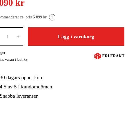
 090 kr
gård
Hem & Fritid
Kampanjer
mmenderat ca. pris 5 899 kr
i
+
Lägg i varukorg
ager
FRI FRAKT
ns varan i butik?
30 dagars öppet köp
4,5 av 5 i kundomdömen
Snabba leveranser