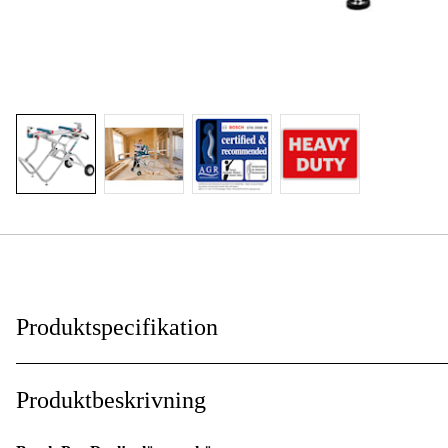
Produktspecifikation
Global Garanti
:
Produktbeskrivning