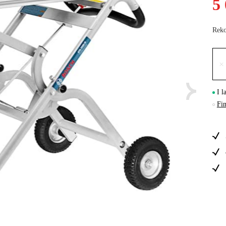
5
Skog & Träd
Reko
×
I l
Fin