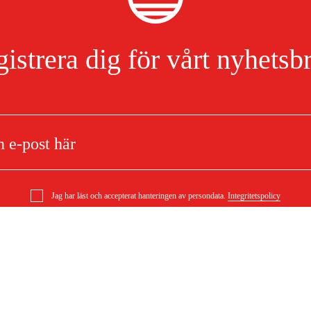
istrera dig för vårt nyhetsb
Jag har läst och accepterat hanteringen av persondata.
Integritetspolicy
 Sågbord
Om ditt köp
Köpvillkor
mationer
Leverans