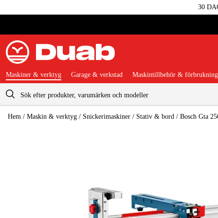
30 DA
Maskiner & verktyg
Garage & verkstad
Maskintillbehör & förbrukning
Varukorg
Hem
/
Maskin & verktyg
/
Snickerimaskiner
/
Stativ & bord
/
Bosch Gta 2