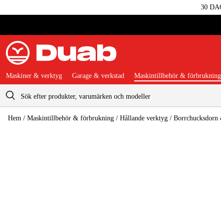
30 DA
Maskiner & verktyg
Garage & verkstad
Maskintillbehör & förbrukning
Varukorg
Hem
/
Maskintillbehör & förbrukning
/
Hållande verktyg
/
Borrchucksdorn 