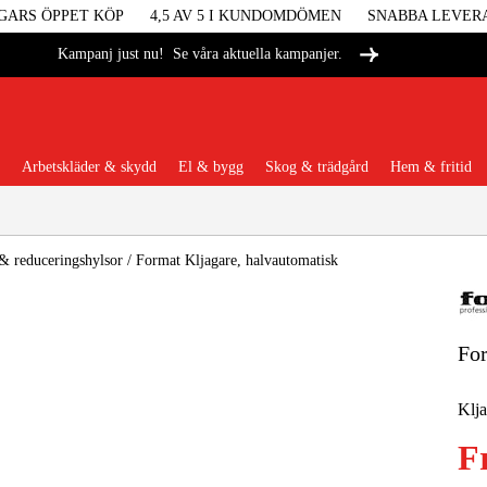
GARS ÖPPET KÖP
4,5 AV 5 I KUNDOMDÖMEN
SNABBA LEVER
Se våra aktuella kampanjer.
Kampanj just nu!
Arbetskläder & skydd
El & bygg
Skog & trädgård
Hem & fritid
Populära kategorier
& reduceringshylsor
/
Format Kljagare, halvautomatisk
For
Maskiner &
Klja
Maskint
F
Arbetskl