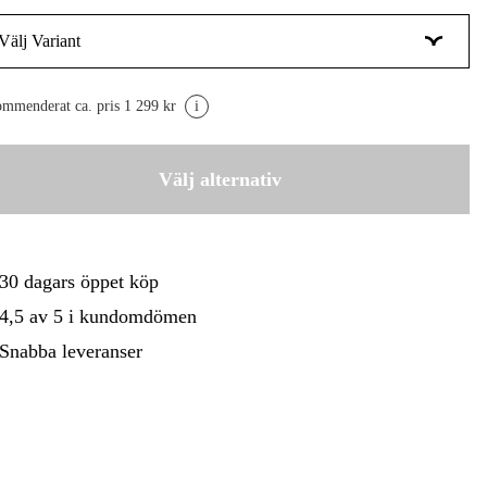
Välj Variant
gård
Hem & Fritid
Kampanjer
MK 1-3
1 080 kr
mmenderat ca. pris 1 299 kr
i
MK 4-6
1 475 kr
Välj alternativ
30 dagars öppet köp
4,5 av 5 i kundomdömen
Snabba leveranser