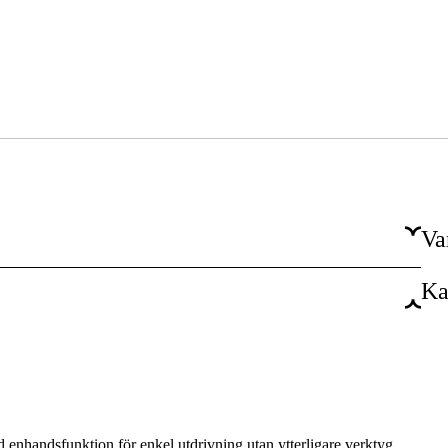
Va
Ka
Metall
d enhandsfunktion för enkel utdrivning utan ytterligare verktyg.