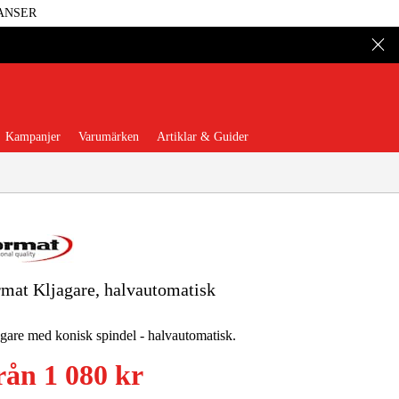
ANSER
Kampanjer
Varumärken
Artiklar & Guider
mat Kljagare, halvautomatisk
 Verktyg
Garage & Verkstad
gare med konisk spindel - halvautomatisk.
illbehör & Förbrukning
rån
1 080 kr
äder & Skydd
El & Bygg