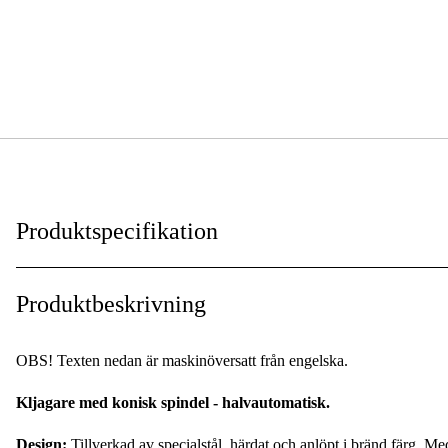
Produktspecifikation
För material
:
Produktbeskrivning
OBS! Texten nedan är maskinöversatt från engelska.
Kljagare med konisk spindel - halvautomatisk.
Design:
Tillverkad av specialstål, härdat och anlöpt i bränd färg. Me