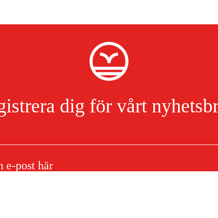
istrera dig för vårt nyhetsb
Jag har läst och accepterat hanteringen av persondata.
Integritetspolicy