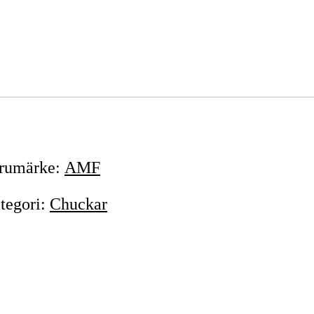
rumärke
:
AMF
tegori
:
Chuckar