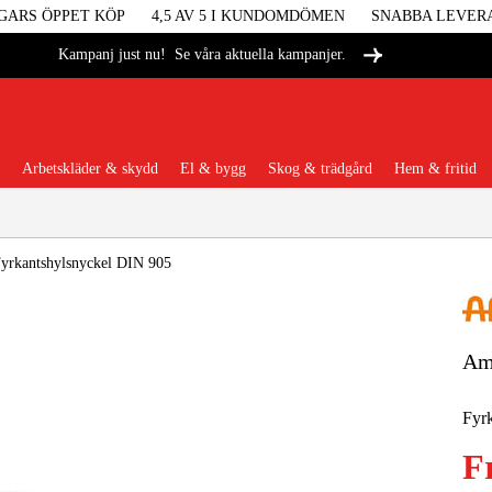
GARS ÖPPET KÖP
4,5 AV 5 I KUNDOMDÖMEN
SNABBA LEVER
Se våra aktuella kampanjer.
Kampanj just nu!
Arbetskläder & skydd
El & bygg
Skog & trädgård
Hem & fritid
Populära kategorier
yrkantshylsnyckel DIN 905
Am
Maskiner &
Fyrk
Maskint
F
Arbetskl