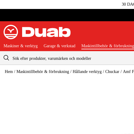
30 DA
Maskiner & verktyg
Garage & verkstad
Maskintillbehör & förbrukning
Varukorg
Hem
/
Maskintillbehör & förbrukning
/
Hållande verktyg
/
Chuckar
/
Amf F