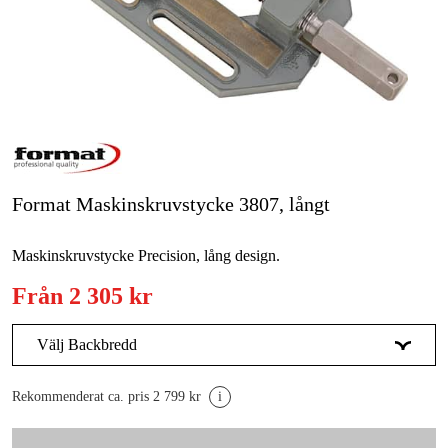
Skog & trädgård
Hem & fritid
Kampanjer
Varumärken
Format Maskinskruvstycke 3807, långt
Artiklar & Guider
Maskinskruvstycke Precision, lång design.
Våra varumärken
Från
2 305 kr
Kontakt & Öppettider
Välj Backbredd
FAQ
80 mm
2 305 kr
Rekommenderat ca. pris 2 799 kr
i
100 mm
3 705 kr