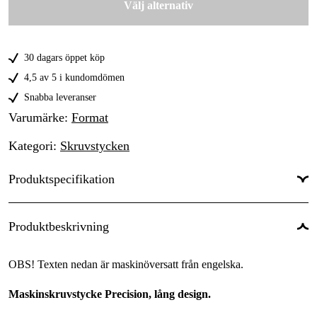
Välj alternativ
125 mm
5 790 kr
160 mm
9 650 kr
30 dagars öppet köp
4,5 av 5 i kundomdömen
Snabba leveranser
Varumärke
:
Format
Kategori
:
Skruvstycken
Produktspecifikation
Produktbeskrivning
OBS! Texten nedan är maskinöversatt från engelska.
Maskinskruvstycke Precision, lång design.