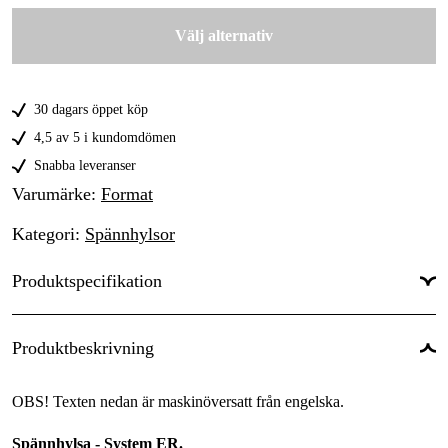
280 kr
Välj alternativ
3 - 2 mm
240 kr
4 - 3 mm
245 kr
30 dagars öppet köp
5 - 4 mm
245 kr
4,5 av 5 i kundomdömen
6 - 5 mm
Snabba leveranser
260 kr
Varumärke
:
Format
7 - 6 mm
260 kr
Kategori
:
Spännhylsor
8 - 7 mm
260 kr
Produktspecifikation
9 - 8 mm
240 kr
10 - 9 mm
Ytterdiameter
:
260 kr
17 mm
Produktbeskrivning
Totallängd
:
27 mm
OBS! Texten nedan är maskinöversatt från engelska.
Spännhylsa - System ER.