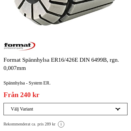
Skog & trädgård
Hem & fritid
Kampanjer
Varumärken
Format Spännhylsa ER16/426E DIN 6499B, rgn.
Artiklar & Guider
0,007mm
Våra varumärken
Spännhylsa - System ER.
Kontakt & Öppettider
Från
240 kr
FAQ
Välj Variant
1 - 0,5 mm
280 kr
Rekommenderat ca. pris 289 kr
i
2 - 1 mm