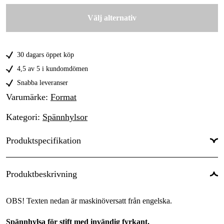
749 kr
Välj alternativ
4,5 x 3,4 mm
656 kr
5 x 4 mm
749 kr
30 dagars öppet köp
5,5 x 4,5 mm
749 kr
4,5 av 5 i kundomdömen
6 x 4,9 mm
Snabba leveranser
656 kr
Varumärke
:
Format
7 x 5,5 mm
749 kr
Kategori
:
Spännhylsor
8 x 6,2 mm
656 kr
Produktspecifikation
9 x 7 mm
656 kr
10 x 8 mm
Ytterdiameter
:
656 kr
20.7 mm
Produktbeskrivning
Totallängd
:
31.5 mm
OBS! Texten nedan är maskinöversatt från engelska.
Spännhylsa för stift med invändig fyrkant.