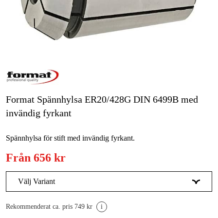
Skog & trädgård
Hem & fritid
Kampanjer
Varumärken
Format Spännhylsa ER20/428G DIN 6499B med
Artiklar & Guider
invändig fyrkant
Våra varumärken
Spännhylsa för stift med invändig fyrkant.
Kontakt & Öppettider
Från
656 kr
FAQ
Välj Variant
3,5 x 2,7 mm
749 kr
Rekommenderat ca. pris 749 kr
i
4 x 3 mm