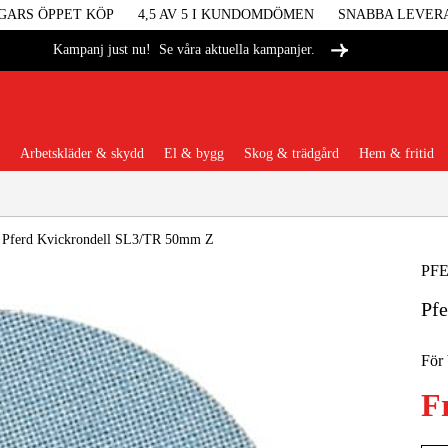
GARS ÖPPET KÖP
4,5 AV 5 I KUNDOMDÖMEN
SNABBA LEVER
Se våra aktuella kampanjer.
Kampanj just nu!
Arbetskläder & skydd
El & bygg
Skog & trädgård
Hem & fritid
Populära kategorier
/
Pferd Kvickrondell SL3/TR 50mm Z
PF
Pf
Maskiner &
För 
Maskint
F
Arbetskl