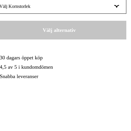
Välj Kornstorlek
gård
Hem & Fritid
Kampanjer
36
31 kr
60
Välj alternativ
24 kr
80
24 kr
30 dagars öppet köp
4,5 av 5 i kundomdömen
Snabba leveranser