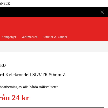
ANSER
Kampanjer
Varumärken
Artiklar & Guider
ERD
erd Kvickrondell SL3/TR 50mm Z
 Verktyg
Garage & Verkstad
bearbetning av alla hårda stålkvaliteter
illbehör & Förbrukning
rån
24 kr
äder & Skydd
El & Bygg