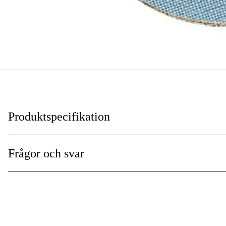
Produktspecifikation
Typ av skaft/fäste
:
Frågor och svar
Diameter
:
Slipkorn
:
Användningsområden
: