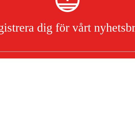
istrera dig för vårt nyhetsb
Jag har läst och accepterat hanteringen av persondata.
Integritetspolicy
Om ditt köp
Köpvillkor
mationer
Leverans