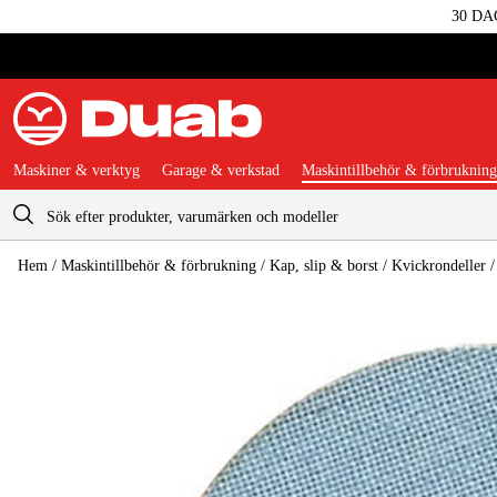
30 DA
Maskiner & verktyg
Garage & verkstad
Maskintillbehör & förbrukning
Varukorg
Hem
/
Maskintillbehör & förbrukning
/
Kap, slip & borst
/
Kvickrondeller