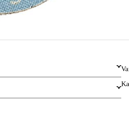
Va
Ka
SL2/TS
50 mm
Zirkoniumoxid
Mellanslipning