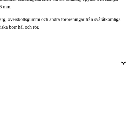
 6 mm.
 färg, överskottsgummi och andra föroreningar från svåråtkomliga
ska borr hål och rör.