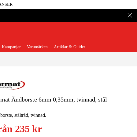
ANSER
Kampanjer
Varumärken
Artiklar & Guider
mat Ändborste 6mm 0,35mm, tvinnad, stål
 Verktyg
Garage & Verkstad
orste, ståltråd, tvinnad.
illbehör & Förbrukning
rån
235 kr
äder & Skydd
El & Bygg