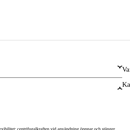
Va
Ka
Cylindriskt
6 mm
Stål
0.35 mm
exibilitet; centrifugalkraften vid användning öppnar och stänger