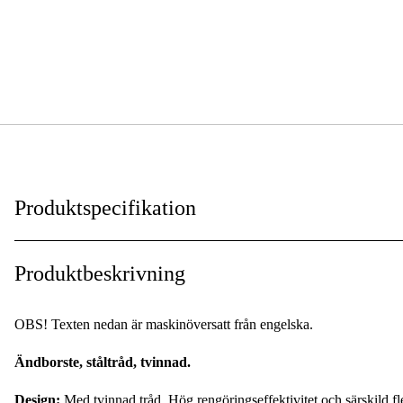
Produktspecifikation
Typ av skaft/fäste
:
Produktbeskrivning
Skaftdiameter
:
OBS! Texten nedan är maskinöversatt från engelska.
Trådmaterial
:
Ändborste, ståltråd, tvinnad.
Tråddiameter
:
Design:
Med tvinnad tråd. Hög rengöringseffektivitet och särskild fl