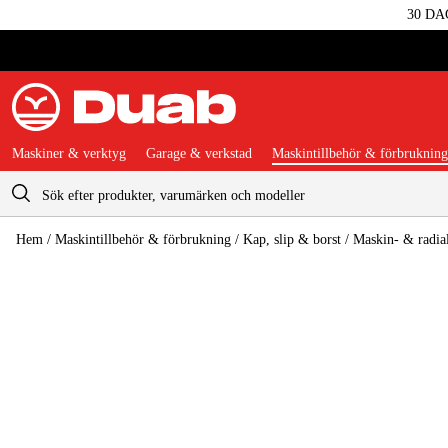
30 DA
Maskiner & verktyg
Garage & verkstad
Maskintillbehör & förbrukning
Varukorg
Hem
/
Maskintillbehör & förbrukning
/
Kap, slip & borst
/
Maskin- & radial