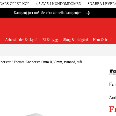
GARS ÖPPET KÖP
4,5 AV 5 I KUNDOMDÖMEN
SNABBA LEVER
Se våra aktuella kampanjer.
Kampanj just nu!
Arbetskläder & skydd
El & bygg
Skog & trädgård
Hem & fritid
Populära kategorier
borstar
/
Format Ändborste 6mm 0,35mm, tvinnad, stål
For
Maskiner &
Ändb
Maskint
F
Arbetskl