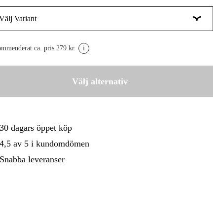
Välj Variant
gård
Hem & Fritid
Kampanjer
20 x 29 mm | 0,35 mm
235 kr
mmenderat ca. pris 279 kr
i
23 x 29 mm | 0,35 mm
245 kr
Välj alternativ
30 dagars öppet köp
4,5 av 5 i kundomdömen
Snabba leveranser