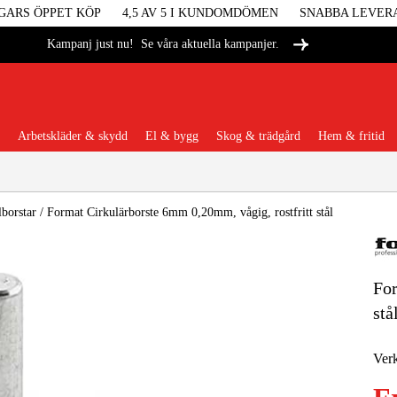
GARS ÖPPET KÖP
4,5 AV 5 I KUNDOMDÖMEN
SNABBA LEVER
Se våra aktuella kampanjer.
Kampanj just nu!
Arbetskläder & skydd
El & bygg
Skog & trädgård
Hem & fritid
Populära kategorier
borstar
/
Format Cirkulärborste 6mm 0,20mm, vågig, rostfritt stål
For
Maskiner &
stå
Maskint
Verk
Arbetskl