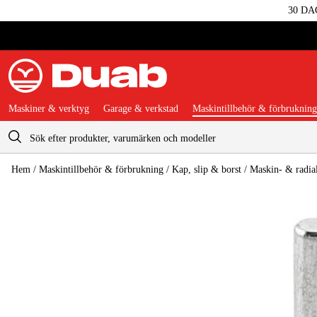
30 DA
Maskiner & verktyg
Garage & verkstad
Maskintillbehör & förbrukning
Varukorg
Hem
/
Maskintillbehör & förbrukning
/
Kap, slip & borst
/
Maskin- & radial