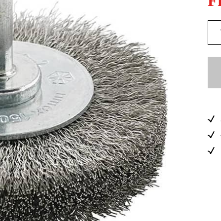
F
Skog & Träd