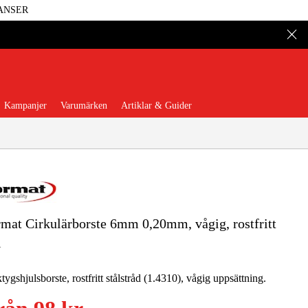
ANSER
Kampanjer
Varumärken
Artiklar & Guider
mat Cirkulärborste 6mm 0,20mm, vågig, rostfritt
 Verktyg
Garage & Verkstad
l
illbehör & Förbrukning
tygshjulsborste, rostfritt stålstråd (1.4310), vågig uppsättning.
äder & Skydd
El & Bygg