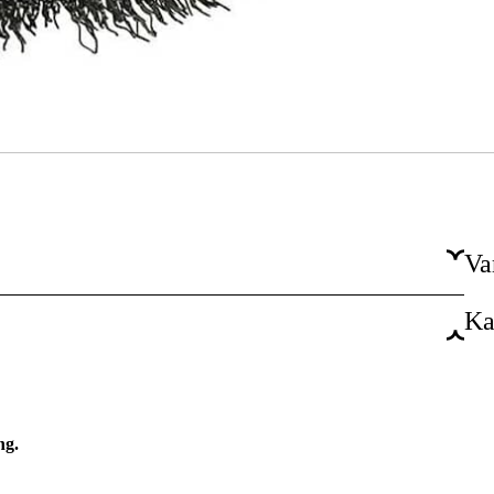
Va
Ka
Cylindriskt
6 mm
Rostfritt stål
ng.
0.2 mm