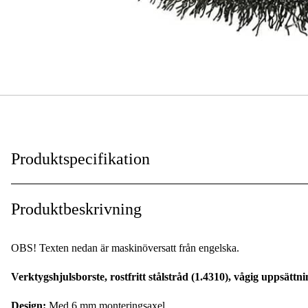
Produktspecifikation
Typ av skaft/fäste
:
Produktbeskrivning
Skaftdiameter
:
OBS! Texten nedan är maskinöversatt från engelska.
Trådmaterial
:
Verktygshjulsborste, rostfritt stålstråd (1.4310), vågig uppsättni
Tråddiameter
:
Design:
Med 6 mm monteringsaxel.