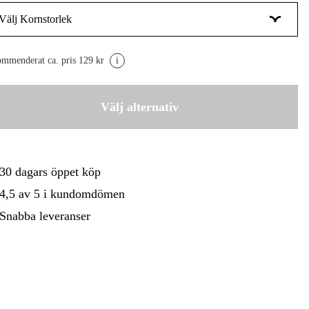
Välj Kornstorlek
gård
Hem & Fritid
Kampanjer
40
105 kr
mmenderat ca. pris 129 kr
i
60
Boka
115 kr
80
Välj alternativ
110 kr
110 kr
120
Boka
115 kr
30 dagars öppet köp
180
4,5 av 5 i kundomdömen
105 kr
240
Snabba leveranser
98 kr
320
Boka
115 kr
400
115 kr