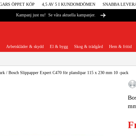
GARS ÖPPET KÖP
4,5 AV 5 I KUNDOMDÖMEN
SNABBA LEVER
Se våra aktuella kampanjer.
Kampanj just nu!
Arbetskläder & skydd
El & bygg
Skog & trädgård
Hem & fritid
Populära kategorier
ark
/
Bosch Slippapper Expert C470 för planslipar 115 x 230 mm 10 -pack
Bos
Maskiner &
mm
Maskint
F
Arbetskl