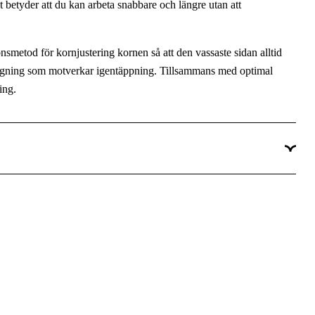
 betyder att du kan arbeta snabbare och längre utan att
10 st
Ja
nsmetod för kornjustering kornen så att den vassaste sidan alltid
ggning som motverkar igentäppning. Tillsammans med optimal
ing.
RT C470 Slippapper.