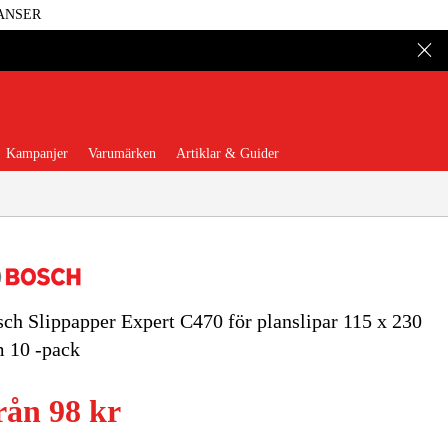
ANSER
Kampanjer
Varumärken
Artiklar & Guider
ch Slippapper Expert C470 för planslipar 115 x 230
 Verktyg
Garage & Verkstad
 10 -pack
illbehör & Förbrukning
rån
98 kr
äder & Skydd
El & Bygg