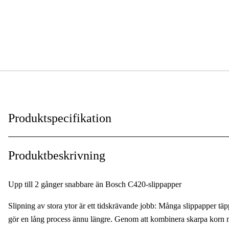
Produktspecifikation
Antal hål
:
Produktbeskrivning
För material
:
Upp till 2 gånger snabbare än Bosch C420-slippapper
För material, detaljerad
:
Slipning av stora ytor är ett tidskrävande jobb: Många slippapper täp
Användningsmarknader
:
gör en lång process ännu längre. Genom att kombinera skarpa korn