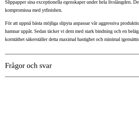
Slippapper sina exceptionella egenskaper under hela livslängden. Det
Förpackningsstorlek
:
kompromissa med ytfinishen.
Global Garanti
:
För att uppnå bästa möjliga slipyta anpassar vår aggressiva produktio
hamnar uppåt. Sedan täcker vi dem med stark bindning och en belä
korntäthet säkerställer detta maximal hastighet och minimal igensättn
Ägna mindre tid åt slipning – eller få mer gjort – med Bosch EXPE
Frågor och svar
Passar alla maskiner med kardborre oavsett hålbild.