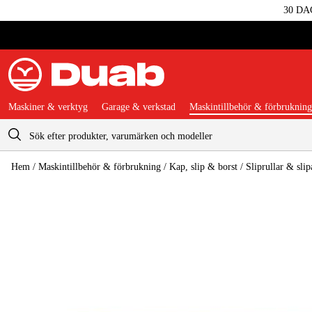
30 DA
Maskiner & verktyg
Garage & verkstad
Maskintillbehör & förbrukning
Varukorg
Hem
/
Maskintillbehör & förbrukning
/
Kap, slip & borst
/
Sliprullar & slip