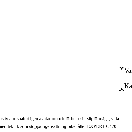
Va
Ka
14 st
Trä
Slipning av målarfärg, Färgborttagning
ps tyvärr snabbt igen av damm och förlorar sin slipförmåga, vilket
Måleri & Handel, Marin, Gör det själv
 med teknik som stoppar igensättning bibehåller EXPERT C470