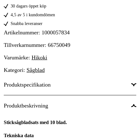
30 dagars öppet köp
4,5 av 5 i kundomdömen
Snabba leveranser
Artikelnummer
:
1000057834
Tillverkarnummer
:
66750049
Varumärke
:
Hikoki
Kategori
:
Sågblad
Produktspecifikation
För material
:
Trä
Produktbeskrivning
Förpackningsstorlek
:
10 st
Sticksågbladsats med 10 blad.
Tekniska data