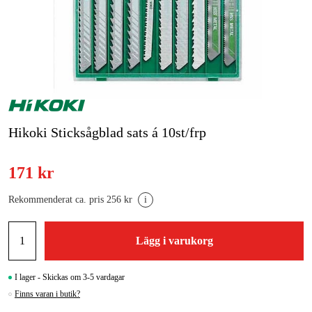
Skog & trädgård
Hem & fritid
Kampanjer
Varumärken
Hikoki Sticksågblad sats á 10st/frp
Artiklar & Guider
171 kr
Våra varumärken
Rekommenderat ca. pris 256 kr
i
Kontakt & Öppettider
Lägg i varukorg
FAQ
I lager - Skickas om 3-5 vardagar
Finns varan i butik?