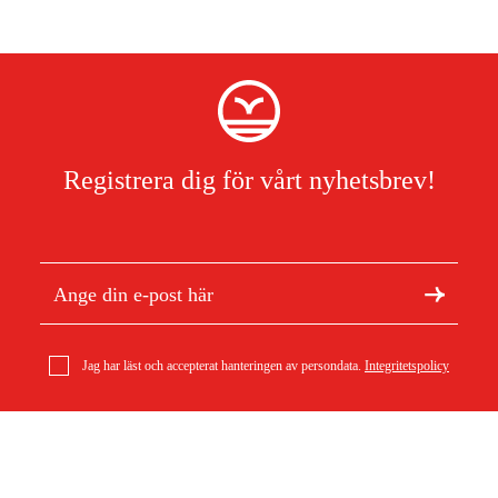
Registrera dig för vårt nyhetsbrev!
Jag har läst och accepterat hanteringen av persondata.
Integritetspolicy
Om Duab
Artiklar & guider
Hikoki Sticksågblad sats á 10st/frp
Om oss
Hållbarhet
171 kr
Varumärken