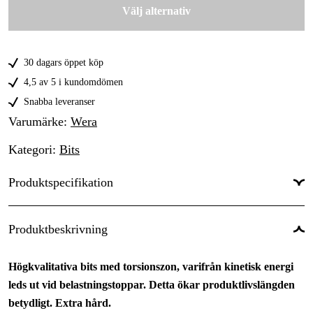
Välj alternativ
PH3
30 kr
30 dagars öppet köp
4,5 av 5 i kundomdömen
Snabba leveranser
Varumärke
:
Wera
Kategori
:
Bits
Produktspecifikation
Grepptyp
:
Phillips
Produktbeskrivning
Skaftdiameter
:
1/4 tum
Högkvalitativa bits med torsionszon, varifrån kinetisk energi
Totallängd
:
50 mm
leds ut vid belastningstoppar. Detta ökar produktlivslängden
betydligt. Extra hård.