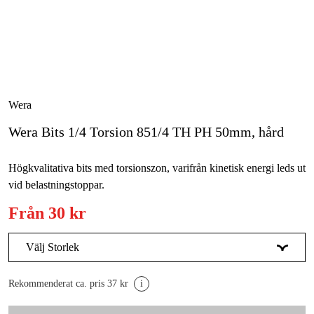
Skog & trädgård
Hem & fritid
Kampanjer
Wera
Wera Bits 1/4 Torsion 851/4 TH PH 50mm, hård
Varumärken
Artiklar & Guider
Högkvalitativa bits med torsionszon, varifrån kinetisk energi leds ut
vid belastningstoppar.
Våra varumärken
Från
30 kr
Kontakt & Öppettider
FAQ
Välj Storlek
PH1
30 kr
Rekommenderat ca. pris 37 kr
i
PH2
30 kr