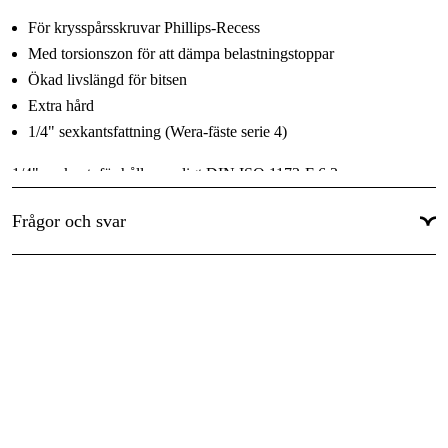
För krysspårsskruvar Phillips-Recess
Med torsionszon för att dämpa belastningstoppar
Ökad livslängd för bitsen
Extra hård
1/4" sexkantsfattning (Wera-fäste serie 4)
1/4" sexkant, för hållare enligt DIN ISO 1173-F 6,3.
Frågor och svar