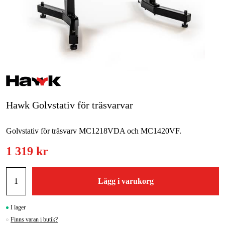
Skog & trädgård
Hem & fritid
Kampanjer
Varumärken
Hawk Golvstativ för träsvarvar
Artiklar & Guider
Golvstativ för träsvarv MC1218VDA och MC1420VF.
Våra varumärken
1 319 kr
Kontakt & Öppettider
FAQ
Lägg i varukorg
I lager
Finns varan i butik?