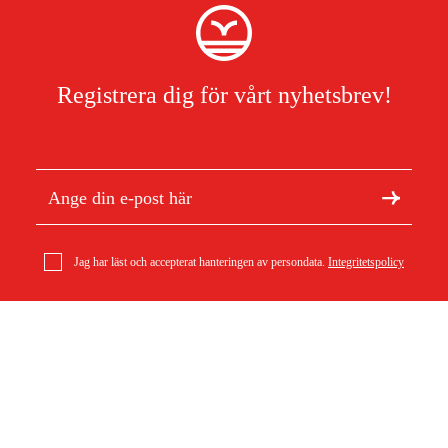
Registrera dig för vårt nyhetsbrev!
Jag har läst och accepterat hanteringen av persondata.
Integritetspolicy
Hawk Golvstativ för träsvarvar
Om Duab
Artiklar & guider
1 319 kr
Om oss
Hållbarhet
Varumärken
Kundtjänst
Om ditt köp