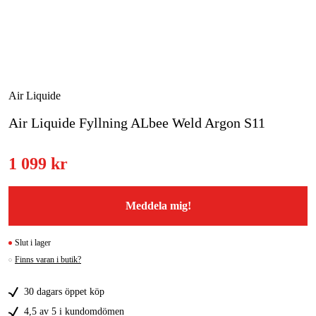
Skog & trädgård
Hem & fritid
Kampanjer
Air Liquide
Air Liquide Fyllning ALbee Weld Argon S11
Varumärken
Artiklar & Guider
1 099 kr
Våra varumärken
Meddela mig!
Kontakt & Öppettider
FAQ
Slut i lager
Finns varan i butik?
30 dagars öppet köp
4,5 av 5 i kundomdömen