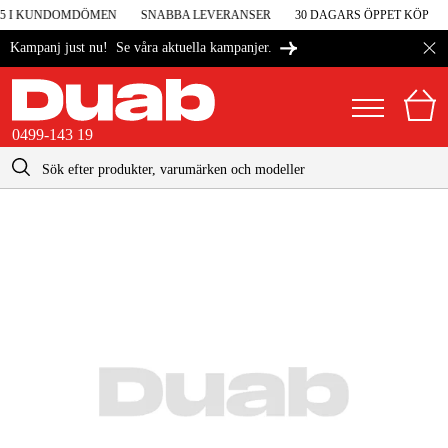
 5 I KUNDOMDÖMEN
SNABBA LEVERANSER
30 DAGARS ÖPPET KÖP
Se våra aktuella kampanjer.
Kampanj just nu!
0499-143 19
kontakt@duab.se
0499-143 19
|
Privat
Företag
Sverige
Danmark
Maskiner & verktyg
Suomi
Garage & verkstad
Norge
Maskintillbehör & förbrukning
Deutschland
Arbetskläder & skydd
El & bygg