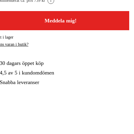
mmenderat ca. pris 739 kr
i
gård
Hem & Fritid
Kampanjer
Meddela mig!
t i lager
ns varan i butik?
30 dagars öppet köp
4,5 av 5 i kundomdömen
Snabba leveranser