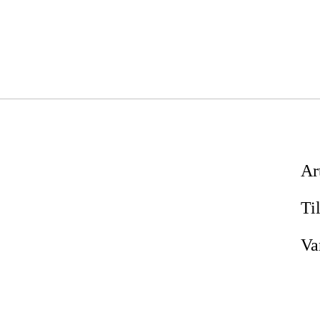
Ar
Ti
Va