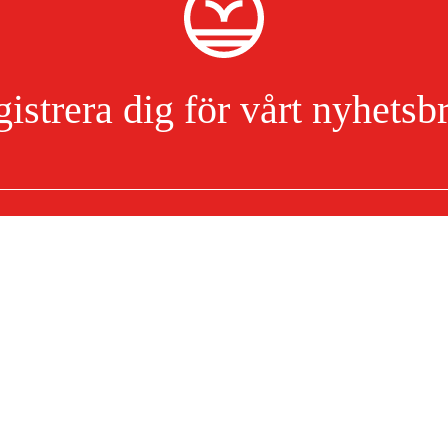
istrera dig för vårt nyhetsb
Jag har läst och accepterat hanteringen av persondata.
Integritetspolicy
Om ditt köp
Köpvillkor