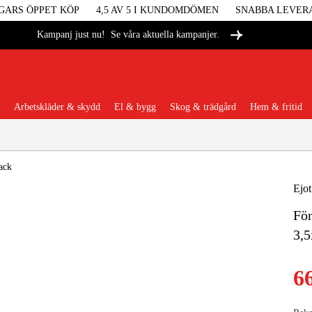
GARS ÖPPET KÖP
4,5 AV 5 I KUNDOMDÖMEN
SNABBA LEVER
Se våra aktuella kampanjer.
Kampanj just nu!
Arbetskläder & skydd
El & bygg
Skog & trädgård
Hem & fritid
Populära kategorier
ack
Ejot
Fö
Maskiner &
3,
Maskint
6
Arbetskl