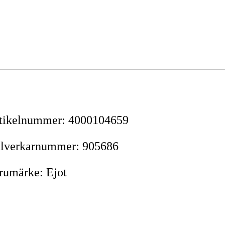
tikelnummer
:
4000104659
llverkarnummer
:
905686
rumärke
:
Ejot