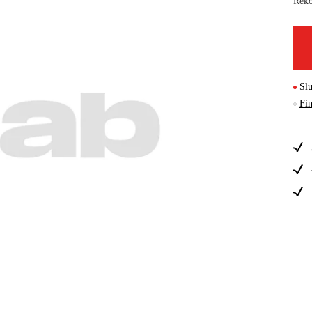
Reko
Skog & Träd
Slu
Fin