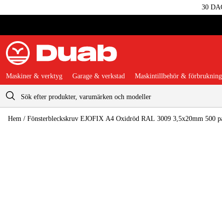
30 DA
Maskiner & verktyg
Garage & verkstad
Maskintillbehör & förbrukning
Varukorg
Hem
/
Fönsterbleckskruv EJOFIX A4 Oxidröd RAL 3009 3,5x20mm 500 p