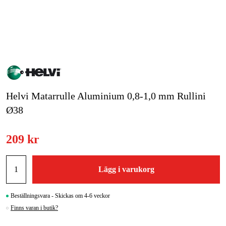
Skog & trädgård
Hem & fritid
Kampanjer
Varumärken
Helvi Matarrulle Aluminium 0,8-1,0 mm Rullini
Ø38
Artiklar & Guider
Våra varumärken
209 kr
Kontakt & Öppettider
Lägg i varukorg
FAQ
Beställningsvara - Skickas om 4-6 veckor
Finns varan i butik?