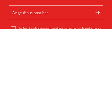
Jag har läst och accepterat hanteringen av persondata.
Integritetspolicy
Helvi Matarrulle Aluminium 0,8-1,0 mm Rullini Ø38
209 kr
Om Duab
Artiklar & guider
Om oss
Hållbarhet
Varumärken
Kundtjänst
Om ditt köp
Köpvillkor
Köpvillkor
Returer & reklamationer
Leverans
Vanliga frågor
Betalning
Retursedel (PDF)
Ladda ner köpvillkor (PDF)
Ångra köp
Tillgänglighetsredogörelse