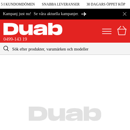
V 5 I KUNDOMDÖMEN
SNABBA LEVERANSER
30 DAGARS ÖPPET KÖP
Se våra aktuella kampanjer.
Kampanj just nu!
0499-143 19
kontakt@duab.se
0499-143 19
|
Privat
Företag
Sverige
Danmark
Maskiner & verktyg
Suomi
Garage & verkstad
Norge
Maskintillbehör & förbrukning
Deutschland
Arbetskläder & skydd
El & bygg