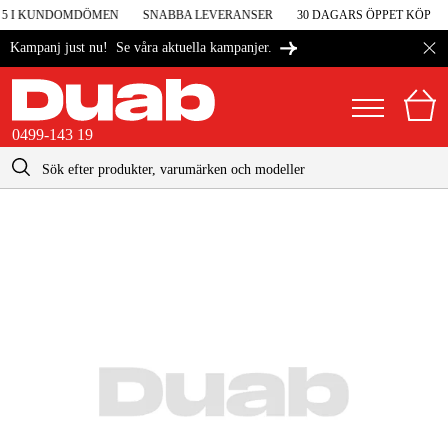
 5 I KUNDOMDÖMEN
SNABBA LEVERANSER
30 DAGARS ÖPPET KÖP
Se våra aktuella kampanjer.
Kampanj just nu!
0499-143 19
kontakt@duab.se
0499-143 19
|
Privat
Företag
Sverige
Danmark
Maskiner & verktyg
Suomi
Garage & verkstad
Norge
Maskintillbehör & förbrukning
Deutschland
Arbetskläder & skydd
El & bygg