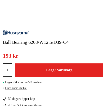
Skog & trädgård
Hem & fritid
Kampanjer
Ball Bearing 6203/W12.5/D39-C4
Varumärken
Artiklar & Guider
193 kr
Våra varumärken
Lägg i varukorg
Kontakt & Öppettider
FAQ
I lager - Skickas om 5-7 vardagar
Finns varan i butik?
30 dagars öppet köp
4,5 av 5 i kundomdömen