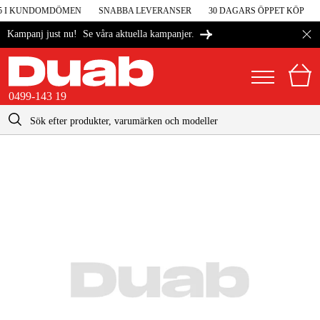
 5 I KUNDOMDÖMEN
SNABBA LEVERANSER
30 DAGARS ÖPPET KÖP
Se våra aktuella kampanjer.
Kampanj just nu!
0499-143 19
kontakt@duab.se
0499-143 19
|
Privat
Företag
Sverige
Danmark
Maskiner & verktyg
Suomi
Garage & verkstad
Norge
Maskintillbehör & förbrukning
Deutschland
Arbetskläder & skydd
El & bygg