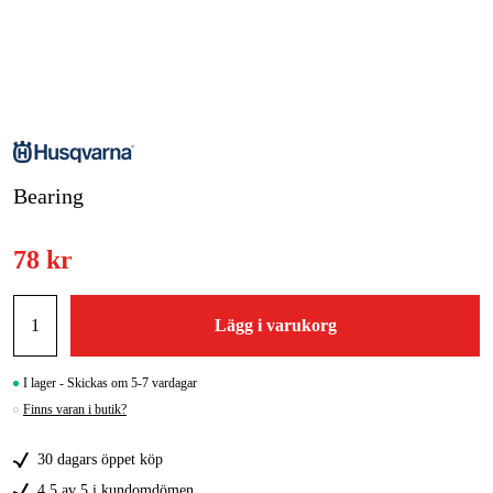
Skog & trädgård
Hem & fritid
Kampanjer
Bearing
Varumärken
Artiklar & Guider
78 kr
Våra varumärken
Lägg i varukorg
Kontakt & Öppettider
FAQ
I lager - Skickas om 5-7 vardagar
Finns varan i butik?
30 dagars öppet köp
4,5 av 5 i kundomdömen