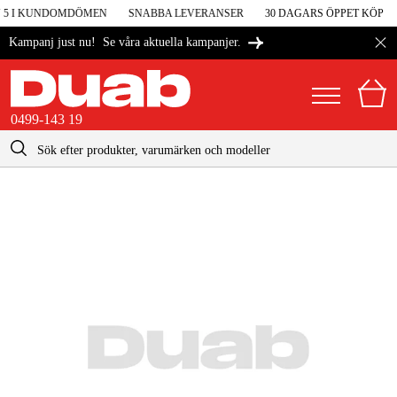
V 5 I KUNDOMDÖMEN
SNABBA LEVERANSER
30 DAGARS ÖPPET KÖP
Se våra aktuella kampanjer.
Kampanj just nu!
0499-143 19
kontakt@duab.se
0499-143 19
|
Privat
Företag
Sverige
Danmark
Maskiner & verktyg
Suomi
Garage & verkstad
Norge
Maskintillbehör & förbrukning
Deutschland
Arbetskläder & skydd
El & bygg