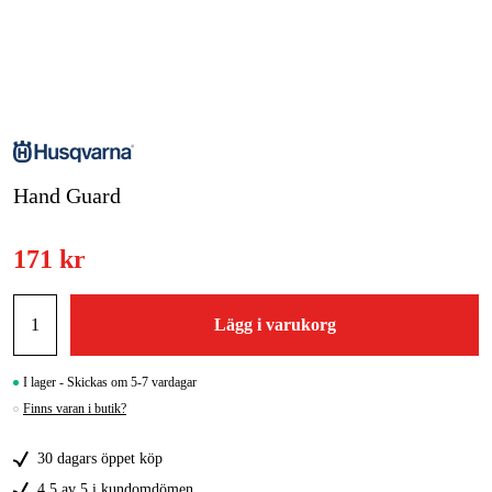
Skog & trädgård
Hem & fritid
Kampanjer
Hand Guard
Varumärken
Artiklar & Guider
171 kr
Våra varumärken
Lägg i varukorg
Kontakt & Öppettider
FAQ
I lager - Skickas om 5-7 vardagar
Finns varan i butik?
30 dagars öppet köp
4,5 av 5 i kundomdömen