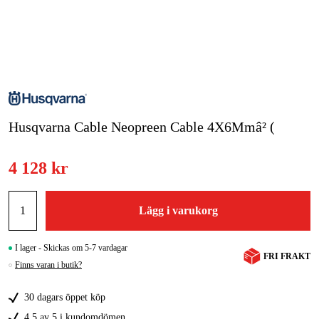
Skog & trädgård
Hem & fritid
Kampanjer
Husqvarna Cable Neopreen Cable 4X6Mmâ² (
Varumärken
Artiklar & Guider
4 128 kr
Våra varumärken
Lägg i varukorg
Kontakt & Öppettider
FAQ
I lager - Skickas om 5-7 vardagar
FRI FRAKT
Finns varan i butik?
30 dagars öppet köp
4,5 av 5 i kundomdömen