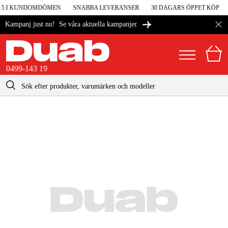
V 5 I KUNDOMDÖMEN
SNABBA LEVERANSER
30 DAGARS ÖPPET KÖP
Se våra aktuella kampanjer.
Kampanj just nu!
0499-143 19
kontakt@duab.se
0499-143 19
|
Privat
Företag
Sverige
Danmark
Maskiner & verktyg
Suomi
Garage & verkstad
Norge
Maskintillbehör & förbrukning
Deutschland
Arbetskläder & skydd
El & bygg