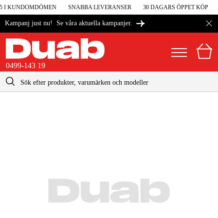
 5 I KUNDOMDÖMEN
SNABBA LEVERANSER
30 DAGARS ÖPPET KÖP
Se våra aktuella kampanjer.
Kampanj just nu!
0499-143 19
kontakt@duab.se
0499-143 19
|
Privat
Företag
Sverige
Danmark
Maskiner & verktyg
Suomi
Garage & verkstad
Norge
Maskintillbehör & förbrukning
Deutschland
Arbetskläder & skydd
El & bygg