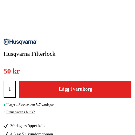
Skog & trädgård
Hem & fritid
Kampanjer
Husqvarna Filterlock
Varumärken
Artiklar & Guider
50 kr
Våra varumärken
Lägg i varukorg
Kontakt & Öppettider
FAQ
I lager - Skickas om 5-7 vardagar
Finns varan i butik?
30 dagars öppet köp
4,5 av 5 i kundomdömen