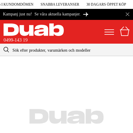
 5 I KUNDOMDÖMEN
SNABBA LEVERANSER
30 DAGARS ÖPPET KÖP
4
Se våra aktuella kampanjer.
Kampanj just nu!
0499-143 19
kontakt@duab.se
0499-143 19
|
Privat
Företag
Sverige
Danmark
Maskiner & verktyg
Suomi
Garage & verkstad
Norge
Maskintillbehör & förbrukning
Deutschland
Arbetskläder & skydd
El & bygg