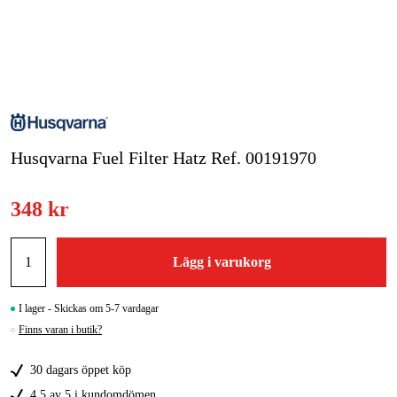
Skog & trädgård
Hem & fritid
Kampanjer
Husqvarna Fuel Filter Hatz Ref. 00191970
Varumärken
Artiklar & Guider
348 kr
Våra varumärken
Lägg i varukorg
Kontakt & Öppettider
FAQ
I lager - Skickas om 5-7 vardagar
Finns varan i butik?
30 dagars öppet köp
4,5 av 5 i kundomdömen