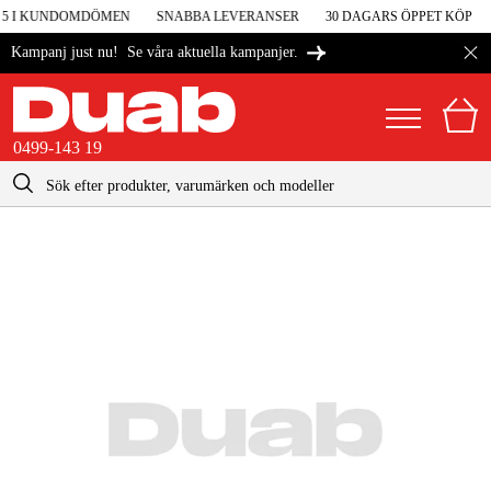
 5 I KUNDOMDÖMEN
SNABBA LEVERANSER
30 DAGARS ÖPPET KÖP
Se våra aktuella kampanjer.
Kampanj just nu!
0499-143 19
kontakt@duab.se
0499-143 19
|
Privat
Företag
Sverige
Danmark
Maskiner & verktyg
Suomi
Garage & verkstad
Norge
Maskintillbehör & förbrukning
Deutschland
Arbetskläder & skydd
El & bygg