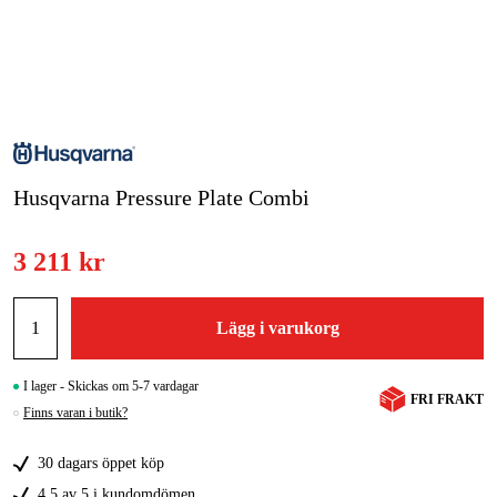
Skog & trädgård
Hem & fritid
Kampanjer
Husqvarna Pressure Plate Combi
Varumärken
Artiklar & Guider
3 211 kr
Våra varumärken
Lägg i varukorg
Kontakt & Öppettider
FAQ
I lager - Skickas om 5-7 vardagar
FRI FRAKT
Finns varan i butik?
30 dagars öppet köp
4,5 av 5 i kundomdömen