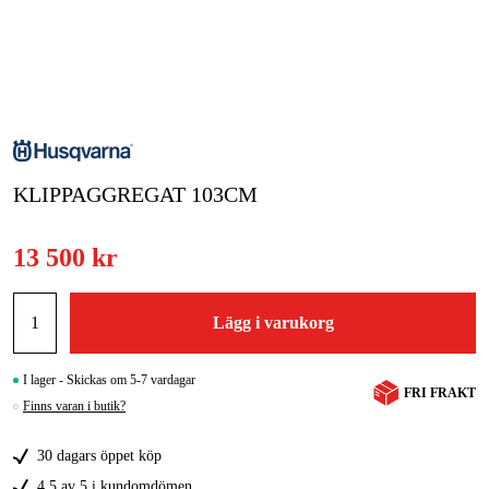
Skog & trädgård
Hem & fritid
Kampanjer
KLIPPAGGREGAT 103CM
Varumärken
Artiklar & Guider
13 500 kr
Våra varumärken
Lägg i varukorg
Kontakt & Öppettider
FAQ
I lager - Skickas om 5-7 vardagar
FRI FRAKT
Finns varan i butik?
30 dagars öppet köp
4,5 av 5 i kundomdömen