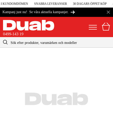
5 I KUNDOMDÖMEN
SNABBA LEVERANSER
30 DAGARS ÖPPET KÖP
4
Se våra aktuella kampanjer.
Kampanj just nu!
0499-143 19
kontakt@duab.se
0499-143 19
|
Privat
Företag
Sverige
Danmark
Maskiner & verktyg
Suomi
Garage & verkstad
Norge
Maskintillbehör & förbrukning
Deutschland
Arbetskläder & skydd
El & bygg