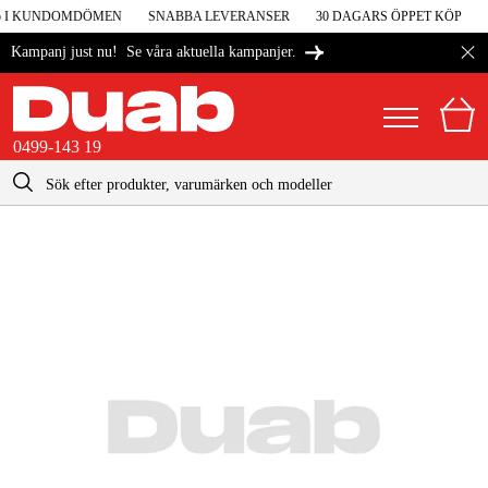
 5 I KUNDOMDÖMEN
SNABBA LEVERANSER
30 DAGARS ÖPPET KÖP
Se våra aktuella kampanjer.
Kampanj just nu!
0499-143 19
kontakt@duab.se
0499-143 19
|
Privat
Företag
Sverige
Danmark
Maskiner & verktyg
Suomi
Garage & verkstad
Norge
Maskintillbehör & förbrukning
Deutschland
Arbetskläder & skydd
El & bygg