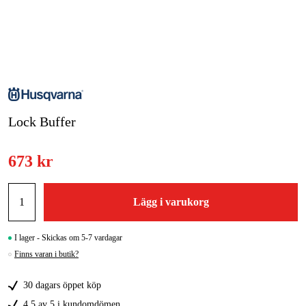
Skog & trädgård
Hem & fritid
Kampanjer
Lock Buffer
Varumärken
Artiklar & Guider
673 kr
Våra varumärken
Lägg i varukorg
Kontakt & Öppettider
FAQ
I lager - Skickas om 5-7 vardagar
Finns varan i butik?
30 dagars öppet köp
4,5 av 5 i kundomdömen