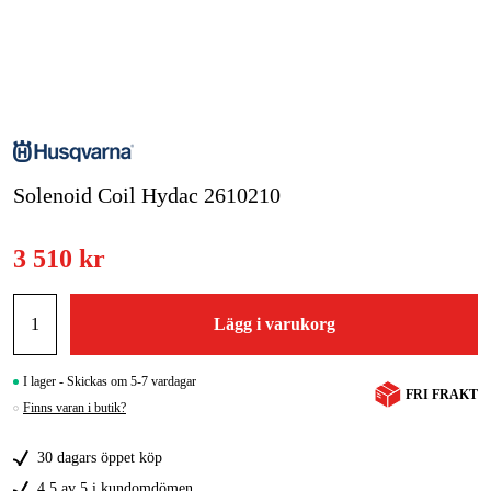
Skog & trädgård
Hem & fritid
Kampanjer
Solenoid Coil Hydac 2610210
Varumärken
Artiklar & Guider
3 510 kr
Våra varumärken
Lägg i varukorg
Kontakt & Öppettider
FAQ
I lager - Skickas om 5-7 vardagar
FRI FRAKT
Finns varan i butik?
30 dagars öppet köp
4,5 av 5 i kundomdömen