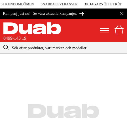
V 5 I KUNDOMDÖMEN
SNABBA LEVERANSER
30 DAGARS ÖPPET KÖP
Se våra aktuella kampanjer.
Kampanj just nu!
0499-143 19
kontakt@duab.se
0499-143 19
|
Privat
Företag
Sverige
Danmark
Maskiner & verktyg
Suomi
Garage & verkstad
Norge
Maskintillbehör & förbrukning
Deutschland
Arbetskläder & skydd
El & bygg