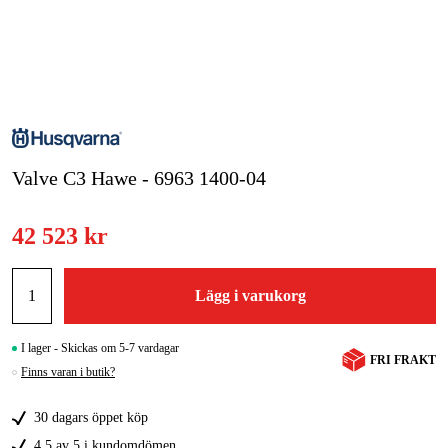
Skog & trädgård
Hem & fritid
Kampanjer
Valve C3 Hawe - 6963 1400-04
Varumärken
Artiklar & Guider
42 523 kr
Våra varumärken
Lägg i varukorg
Kontakt & Öppettider
FAQ
I lager - Skickas om 5-7 vardagar
FRI FRAKT
Finns varan i butik?
30 dagars öppet köp
4,5 av 5 i kundomdömen