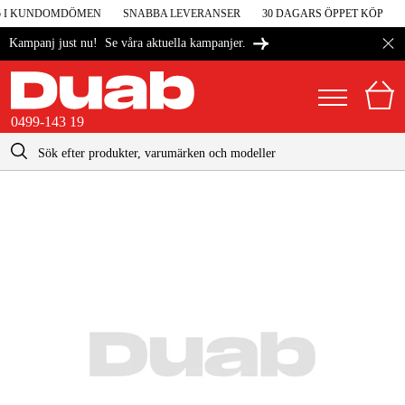
5 I KUNDOMDÖMEN
SNABBA LEVERANSER
30 DAGARS ÖPPET KÖP
4
Se våra aktuella kampanjer.
Kampanj just nu!
0499-143 19
kontakt@duab.se
0499-143 19
|
Privat
Företag
Sverige
Danmark
Maskiner & verktyg
Suomi
Garage & verkstad
Norge
Maskintillbehör & förbrukning
Deutschland
Arbetskläder & skydd
El & bygg