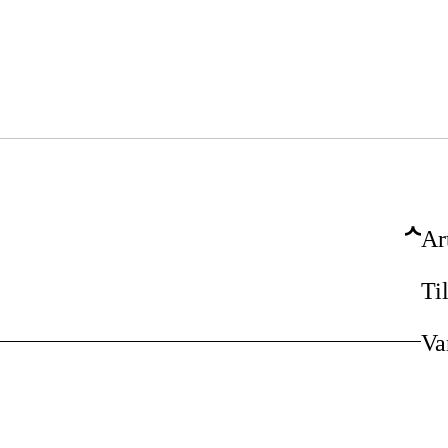
Ar
Ti
Va