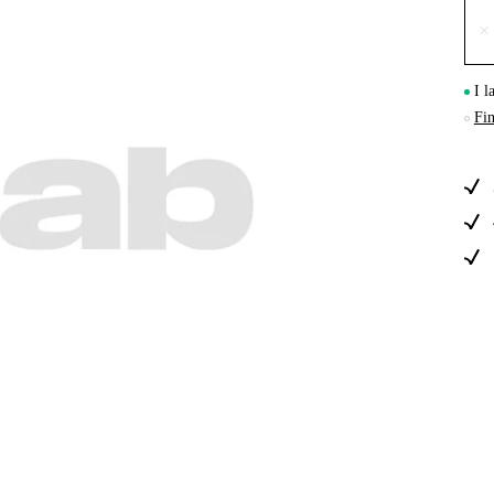
×
Skog & Träd
I l
Fin