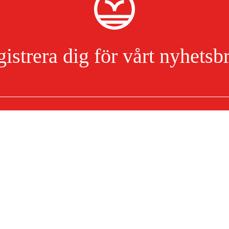
istrera dig för vårt nyhetsb
5
Jag har läst och accepterat hanteringen av persondata.
Integritetspolicy
Om ditt köp
Köpvillkor