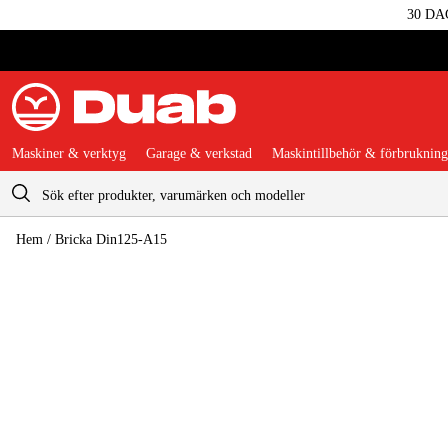
30 DA
Maskiner & verktyg
Garage & verkstad
Maskintillbehör & förbrukning
Varukorg
Hem
/
Bricka Din125-A15