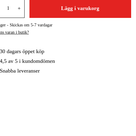
+
Lägg i varukorg
gård
Hem & Fritid
Kampanjer
ager - Skickas om 5-7 vardagar
ns varan i butik?
30 dagars öppet köp
4,5 av 5 i kundomdömen
Snabba leveranser