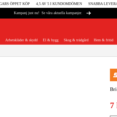
GARS ÖPPET KÖP
4,5 AV 5 I KUNDOMDÖMEN
SNABBA LEVER
Se våra aktuella kampanjer.
Kampanj just nu!
Arbetskläder & skydd
El & bygg
Skog & trädgård
Hem & fritid
Populära kategorier
Maskiner &
Br
Maskint
7
Arbetskl