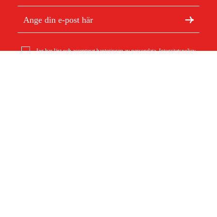
Jag har läst och accepterat hanteringen av persondata.
Integritetspolicy
Låsring 12X1
10 kr
Om Duab
Artiklar & guider
Om oss
Hållbarhet
Varumärken
Kundtjänst
Om ditt köp
Köpvillkor
Köpvillkor
Returer & reklamationer
Leverans
Vanliga frågor
Betalning
Retursedel (PDF)
Ladda ner köpvillkor (PDF)
Ångra köp
Tillgänglighetsredogörelse