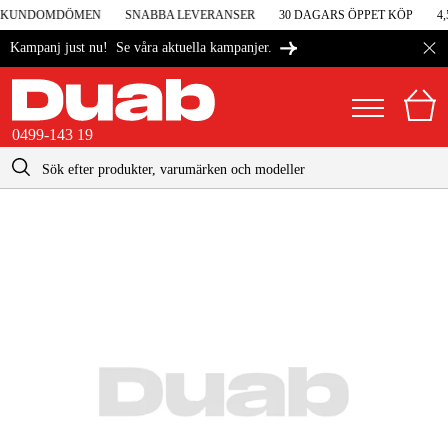
 I KUNDOMDÖMEN
SNABBA LEVERANSER
30 DAGARS ÖPPET KÖP
4,
Se våra aktuella kampanjer.
Kampanj just nu!
0499-143 19
kontakt@duab.se
0499-143 19
|
Privat
Företag
Sverige
Danmark
Maskiner & verktyg
Suomi
Garage & verkstad
Norge
Maskintillbehör & förbrukning
Deutschland
Arbetskläder & skydd
El & bygg