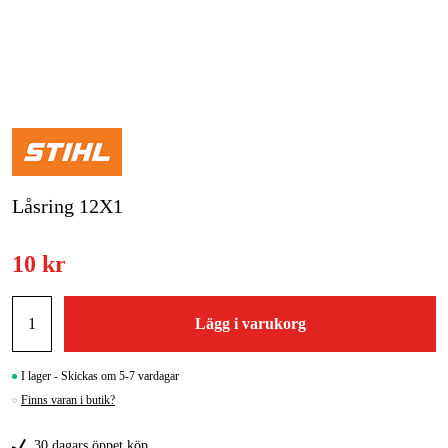
Skog & trädgård
Hem & fritid
Kampanjer
Varumärken
Låsring 12X1
Artiklar & Guider
10 kr
Våra varumärken
Kontakt & Öppettider
Lägg i varukorg
FAQ
I lager - Skickas om 5-7 vardagar
Finns varan i butik?
30 dagars öppet köp