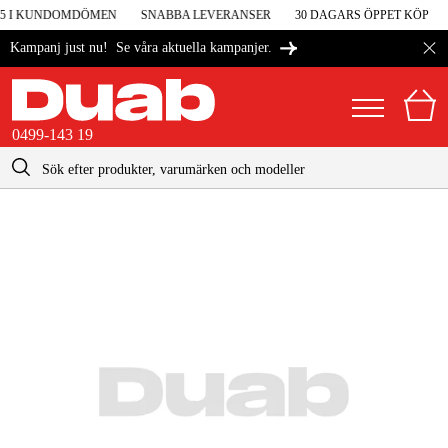
 5 I KUNDOMDÖMEN
SNABBA LEVERANSER
30 DAGARS ÖPPET KÖP
Se våra aktuella kampanjer.
Kampanj just nu!
0499-143 19
kontakt@duab.se
0499-143 19
|
Privat
Företag
Sverige
Danmark
Maskiner & verktyg
Suomi
Garage & verkstad
Norge
Maskintillbehör & förbrukning
Deutschland
Arbetskläder & skydd
El & bygg