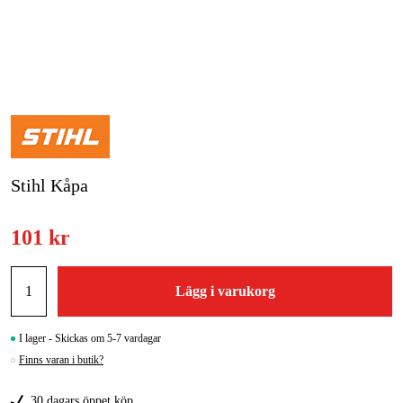
Skog & trädgård
Hem & fritid
Kampanjer
Varumärken
Stihl Kåpa
Artiklar & Guider
101 kr
Våra varumärken
Kontakt & Öppettider
Lägg i varukorg
FAQ
I lager - Skickas om 5-7 vardagar
Finns varan i butik?
30 dagars öppet köp