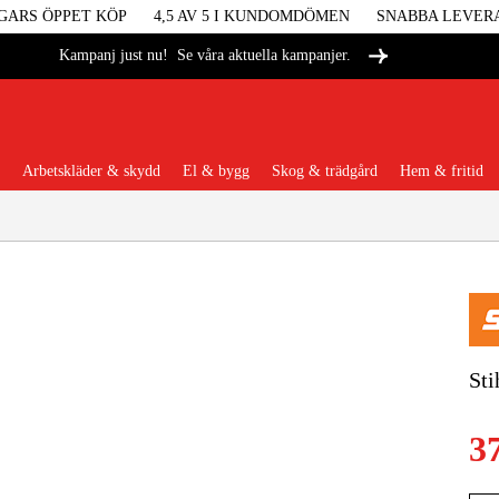
GARS ÖPPET KÖP
4,5 AV 5 I KUNDOMDÖMEN
SNABBA LEVER
Se våra aktuella kampanjer.
Kampanj just nu!
Arbetskläder & skydd
El & bygg
Skog & trädgård
Hem & fritid
Populära kategorier
Maskiner &
Sti
Maskint
3
Arbetskl