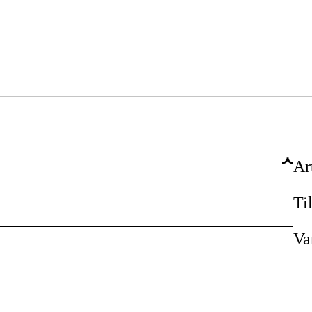
Ar
Ti
Va