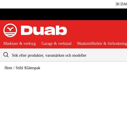
30 DA
Maskiner & verktyg
Garage & verkstad
Maskintillbehör & förbrukning
Varukorg
Hem
/
Stihl Klämspak