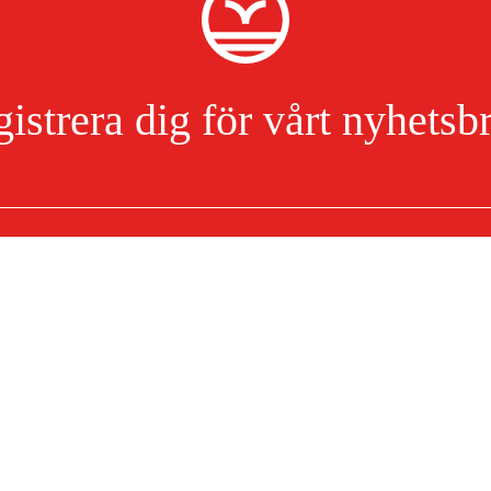
istrera dig för vårt nyhetsb
Jag har läst och accepterat hanteringen av persondata.
Integritetspolicy
Om ditt köp
Köpvillkor