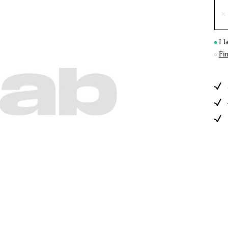
×
Skog & Träd
I l
Fin