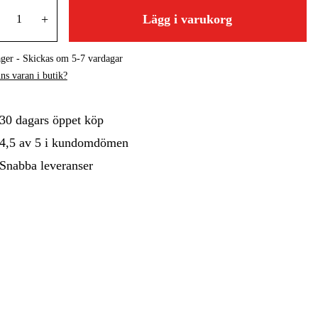
+
Lägg i varukorg
gård
Hem & Fritid
Kampanjer
ager - Skickas om 5-7 vardagar
ns varan i butik?
30 dagars öppet köp
4,5 av 5 i kundomdömen
Snabba leveranser