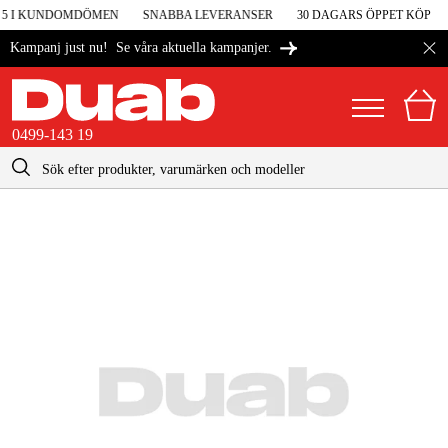
 5 I KUNDOMDÖMEN
SNABBA LEVERANSER
30 DAGARS ÖPPET KÖP
Se våra aktuella kampanjer.
Kampanj just nu!
0499-143 19
kontakt@duab.se
0499-143 19
|
Privat
Företag
Sverige
Danmark
Maskiner & verktyg
Suomi
Garage & verkstad
Norge
Maskintillbehör & förbrukning
Deutschland
Arbetskläder & skydd
El & bygg