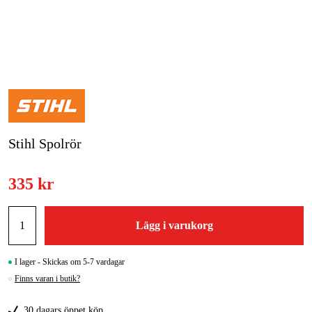
Skog & trädgård
Hem & fritid
Kampanjer
Varumärken
Stihl Spolrör
Artiklar & Guider
335 kr
Våra varumärken
Kontakt & Öppettider
Lägg i varukorg
FAQ
I lager - Skickas om 5-7 vardagar
Finns varan i butik?
30 dagars öppet köp