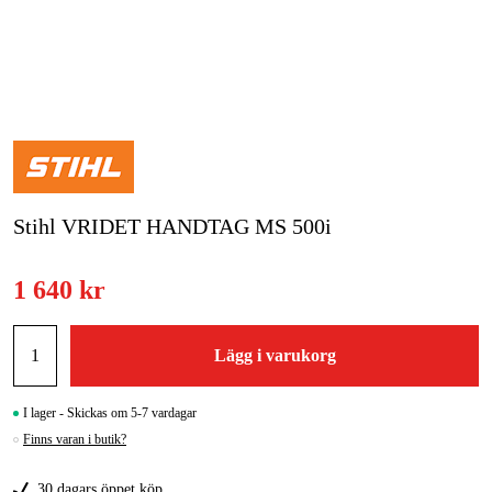
Skog & trädgård
Hem & fritid
Kampanjer
Varumärken
Stihl VRIDET HANDTAG MS 500i
Artiklar & Guider
1 640 kr
Våra varumärken
Kontakt & Öppettider
Lägg i varukorg
FAQ
I lager - Skickas om 5-7 vardagar
Finns varan i butik?
30 dagars öppet köp