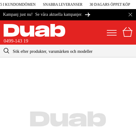
V 5 I KUNDOMDÖMEN
SNABBA LEVERANSER
30 DAGARS ÖPPET KÖP
Se våra aktuella kampanjer.
Kampanj just nu!
0499-143 19
kontakt@duab.se
0499-143 19
|
Privat
Företag
Sverige
Danmark
Maskiner & verktyg
Suomi
Garage & verkstad
Norge
Maskintillbehör & förbrukning
Deutschland
Arbetskläder & skydd
El & bygg